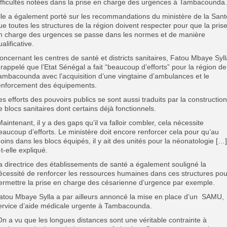
ifficultés notées dans la prise en charge des urgences à Tambacounda.
lle a également porté sur les recommandations du ministère de la Sant
ue toutes les structures de la région doivent respecter pour que la pris
n charge des urgences se passe dans les normes et de manière
ualificative.
oncernant les centres de santé et districts sanitaires, Fatou Mbaye Syll
 rappelé que l’Etat Sénégal a fait “beaucoup d’efforts” pour la région de
ambacounda avec l’acquisition d’une vingtaine d’ambulances et le
enforcement des équipements.
es efforts des pouvoirs publics se sont aussi traduits par la constructio
e blocs sanitaires dont certains déjà fonctionnels.
Maintenant, il y a des gaps qu’il va falloir combler, cela nécessite
eaucoup d’efforts. Le ministère doit encore renforcer cela pour qu’au
oins dans les blocs équipés, il y ait des unités pour la néonatologie […]
-t-elle expliqué.
a directrice des établissements de santé a également souligné la
écessité de renforcer les ressources humaines dans ces structures pou
ermettre la prise en charge des césarienne d’urgence par exemple.
atou Mbaye Sylla a par ailleurs annoncé la mise en place d’un SAMU,
ervice d’aide médicale urgente à Tambacounda.
On a vu que les longues distances sont une véritable contrainte à