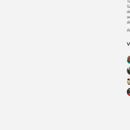
T
S
d
a
d
A
V