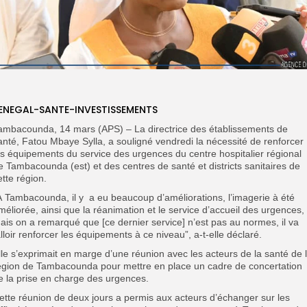
ENEGAL-SANTE-INVESTISSEMENTS
ambacounda, 14 mars (APS) – La directrice des établissements de
anté, Fatou Mbaye Sylla, a souligné vendredi la nécessité de renforcer
es équipements du service des urgences du centre hospitalier régional
e Tambacounda (est) et des centres de santé et districts sanitaires de
ette région.
À Tambacounda, il y a eu beaucoup d’améliorations, l’imagerie à été
méliorée, ainsi que la réanimation et le service d’accueil des urgences,
ais on a remarqué que [ce dernier service] n’est pas au normes, il va
alloir renforcer les équipements à ce niveau”, a-t-elle déclaré.
lle s’exprimait en marge d’une réunion avec les acteurs de la santé de 
égion de Tambacounda pour mettre en place un cadre de concertation
e la prise en charge des urgences.
ette réunion de deux jours a permis aux acteurs d’échanger sur les