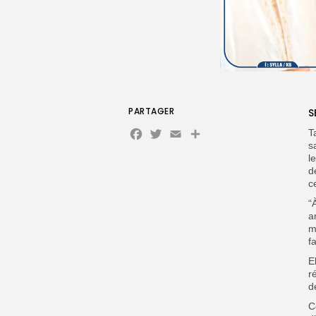
PARTAGER
S
Facebook
Twitter
Email
T
s
l
d
c
“
a
m
f
E
r
d
C