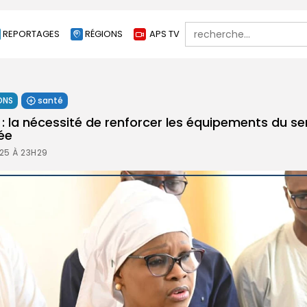
Search
REPORTAGES
RÉGIONS
APS TV
for:
ONS
santé
la nécessité de renforcer les équipements du se
ée
25 À 23H29