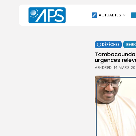
ACTUALITES
POLITIQUE
DÉPÊCHES
REGI
SOCIÉTÉ
Tambacounda : 
ÉCONOMIE
urgences relev
CULTURE
VENDREDI 14 MARS 20
SPORT
ENVIRONNEMENT
INTERNATIONAL
AGENDA
SANTE