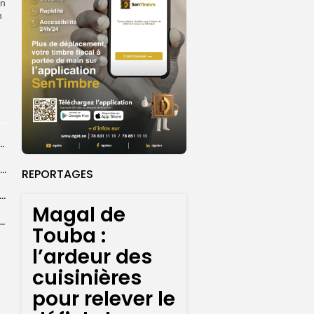
un
n
ba : La CSU au plus près des pèlerins
Magal 2026 : près de 20 000 pèlerins transportés vers Touba en...
REPORTAGES
 l’accès à l’eau, une préoccupation majeure avant le Grand Magal
Magal de
ral de l’OIF : à Dakar, la candidate Coumba Bâ, décline...
Touba :
l’ardeur des
cuisinières
pour relever le