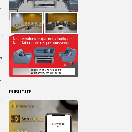
é
e
a,
ns
”,
PUBLICITE
r