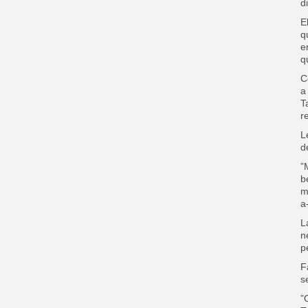
d
E
q
e
q
C
a
T
r
L
d
”
b
m
a
L
n
p
F
s
”