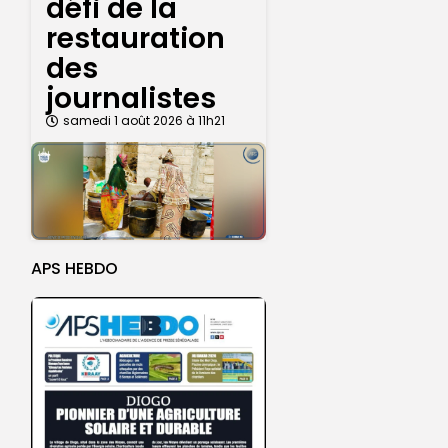
défi de la
restauration
des
journalistes
samedi 1 août 2026 à 11h21
APS HEBDO