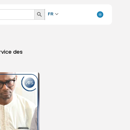
Search
FR
Button
rvice des