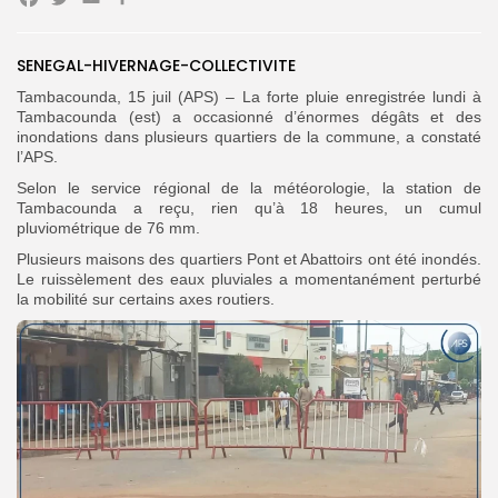
Facebook
Twitter
Email
Partager
SENEGAL-HIVERNAGE-COLLECTIVITE
Search
Search
for:
Button
Tambacounda, 15 juil (APS) – La forte pluie enregistrée lundi à
Tambacounda (est) a occasionné d’énormes dégâts et des
FR
inondations dans plusieurs quartiers de la commune, a constaté
l’APS.
Selon le service régional de la météorologie, la station de
Tambacounda a reçu, rien qu’à 18 heures, un cumul
pluviométrique de 76 mm.
Plusieurs maisons des quartiers Pont et Abattoirs ont été inondés.
Le ruissèlement des eaux pluviales a momentanément perturbé
la mobilité sur certains axes routiers.