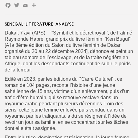
Facebook
Twitter
Email
Partager
SENEGAL-LITTERATURE-ANALYSE
Search
Dakar, 7 avr (APS) – ‘’Symbil et le décret royal’’, de Fatimé
Search
for:
Button
Raymonde Habré, grand prix du livre féminin ‘’Ken Bugul’’
[A la 3ème édition du Salon du livre féminin de Dakar
FR
organisé du 20 au 22 décembre 2024], dénonce et peint un
tableau sombre de l’esclavage, et de la traite négrière en
Afrique, dont les descendants continuent de subir le poids
de la terreur.
Edité en 2023, par les éditions du ‘’Carré Culturel’’, ce
roman de 104 pages, raconte l’histoire d’une jeune
sahélienne de 15 ans, victime d’un enlèvement, puis d’un
trafic d’être humain, qui se retrouve esclave dans un
royaume arabe pendant plusieurs décennies. Loin des
siens, cette jeune femme enlevée puis vendue dans un
royaume, par les trafiquants, a dû se résigner à l’idée de
revoir un jour sa famille, en se concentrant sur les tâches
dont elle était assignée.
Entre injustice, domination et résignation, la jeune femme