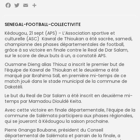
Facebook
Twitter
Email
Partager
SENEGAL-FOOTBALL-COLLECTIVITE
Search
Search
Kédougou, 21 sept (APS) – L’Association sportive et
for:
Button
culturelle (ASC) Kawral de Thioukan a été sacrée, samedi,
championne des phases départementales de football,
FR
grâce à sa victoire en finale contre le Real de Dar Salam,
sur le score de deux buts à un, a constaté APS.
Ousmane Dieng alias Thiouz a inscrit le premier but de
l’équipe de Kawral de Thioukan et le deuxième a été
marqué par Ibrahima Sall, en première mi-temps de ce
match joué dans le stade municipal de la commune de
Dakatéli.
Le but du Real de Dar Salam a été inscrit en deuxième mi-
temps par Mamadou Diouldé Keita.
Avec cette victoire en finale départementale, l’équipe de la
commune de Salémata participera aux phases régionales,
qui se joueront à Kédougou la saison prochaine.
Pierre Gnanga Boubane, président du Conseil
départemental de Salémata et parrain de la finale, a