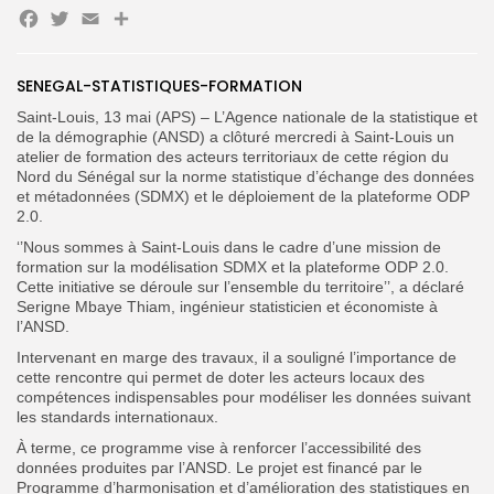
Facebook
Twitter
Email
Partager
Search
Search
for:
Button
SENEGAL-STATISTIQUES-FORMATION
Saint-Louis, 13 mai (APS) – L’Agence nationale de la statistique et
FR
de la démographie (ANSD) a clôturé mercredi à Saint-Louis un
atelier de formation des acteurs territoriaux de cette région du
Nord du Sénégal sur la norme statistique d’échange des données
et métadonnées (SDMX) et le déploiement de la plateforme ODP
2.0.
‘’Nous sommes à Saint-Louis dans le cadre d’une mission de
formation sur la modélisation SDMX et la plateforme ODP 2.0.
Cette initiative se déroule sur l’ensemble du territoire’’, a déclaré
Serigne Mbaye Thiam, ingénieur statisticien et économiste à
l’ANSD.
Intervenant en marge des travaux, il a souligné l’importance de
cette rencontre qui permet de doter les acteurs locaux des
compétences indispensables pour modéliser les données suivant
les standards internationaux.
À terme, ce programme vise à renforcer l’accessibilité des
données produites par l’ANSD. Le projet est financé par le
Programme d’harmonisation et d’amélioration des statistiques en