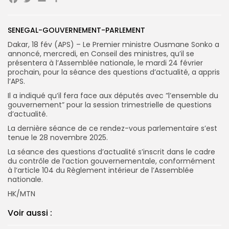
Facebook
Twitter
Email
Partager
Search
Search
for:
Button
SENEGAL-GOUVERNEMENT-PARLEMENT
Dakar, 18 fév (APS) – Le Premier ministre Ousmane Sonko a
FR
annoncé, mercredi, en Conseil des ministres, qu’il se
présentera à l’Assemblée nationale, le mardi 24 février
prochain, pour la séance des questions d’actualité, a appris
l’APS.
Il a indiqué qu’il fera face aux députés avec ”l’ensemble du
gouvernement” pour la session trimestrielle de questions
d’actualité.
La dernière séance de ce rendez-vous parlementaire s’est
tenue le 28 novembre 2025.
La séance des questions d’actualité s’inscrit dans le cadre
du contrôle de l’action gouvernementale, conformément
à l’article 104 du Règlement intérieur de l’Assemblée
nationale.
HK/MTN
Voir aussi :