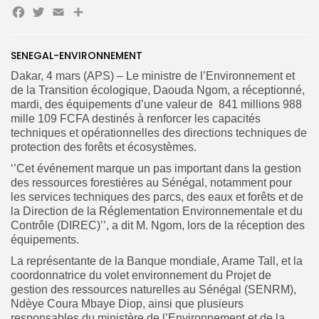
Facebook
Twitter
Email
Partager
SENEGAL-ENVIRONNEMENT
Search
Search
Dakar, 4 mars (APS) – Le ministre de l’Environnement et
for:
Button
de la Transition écologique, Daouda Ngom, a réceptionné,
mardi, des équipements d’une valeur de 841 millions 988
FR
mille 109 FCFA destinés à renforcer les capacités
techniques et opérationnelles des directions techniques de
protection des forêts et écosystèmes.
‘’Cet événement marque un pas important dans la gestion
des ressources forestières au Sénégal, notamment pour
les services techniques des parcs, des eaux et forêts et de
la Direction de la Réglementation Environnementale et du
Contrôle (DIREC)’’, a dit M. Ngom, lors de la réception des
équipements.
La représentante de la Banque mondiale, Arame Tall, et la
coordonnatrice du volet environnement du Projet de
gestion des ressources naturelles au Sénégal (SENRM),
Ndèye Coura Mbaye Diop, ainsi que plusieurs
responsables du ministère de l’Environnement et de la