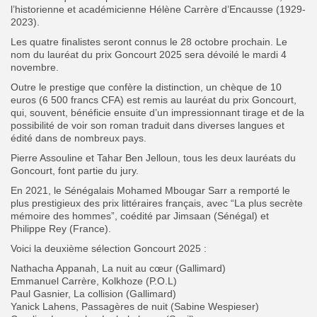
l’historienne et académicienne Hélène Carrère d’Encausse (1929-
2023).
Les quatre finalistes seront connus le 28 octobre prochain. Le
nom du lauréat du prix Goncourt 2025 sera dévoilé le mardi 4
novembre.
Outre le prestige que confère la distinction, un chèque de 10
euros (6 500 francs CFA) est remis au lauréat du prix Goncourt,
qui, souvent, bénéficie ensuite d’un impressionnant tirage et de la
possibilité de voir son roman traduit dans diverses langues et
édité dans de nombreux pays.
Pierre Assouline et Tahar Ben Jelloun, tous les deux lauréats du
Goncourt, font partie du jury.
En 2021, le Sénégalais Mohamed Mbougar Sarr a remporté le
plus prestigieux des prix littéraires français, avec “La plus secrète
mémoire des hommes”, coédité par Jimsaan (Sénégal) et
Philippe Rey (France).
Voici la deuxième sélection Goncourt 2025 :
Nathacha Appanah, La nuit au cœur (Gallimard)
Emmanuel Carrère, Kolkhoze (P.O.L)
Paul Gasnier, La collision (Gallimard)
Yanick Lahens, Passagères de nuit (Sabine Wespieser)