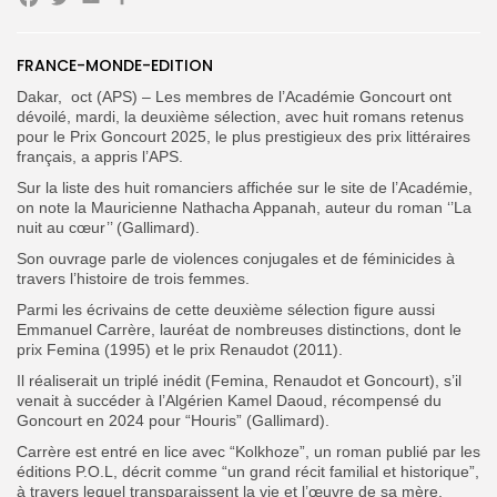
Facebook
Twitter
Email
Partager
FRANCE-MONDE-EDITION
Search
Search
for:
Button
Dakar, oct (APS) – Les membres de l’Académie Goncourt ont
dévoilé, mardi, la deuxième sélection, avec huit romans retenus
FR
pour le Prix Goncourt 2025, le plus prestigieux des prix littéraires
français, a appris l’APS.
Sur la liste des huit romanciers affichée sur le site de l’Académie,
on note la Mauricienne Nathacha Appanah, auteur du roman ‘’La
nuit au cœur’’ (Gallimard).
Son ouvrage parle de violences conjugales et de féminicides à
travers l’histoire de trois femmes.
Parmi les écrivains de cette deuxième sélection figure aussi
Emmanuel Carrère, lauréat de nombreuses distinctions, dont le
prix Femina (1995) et le prix Renaudot (2011).
Il réaliserait un triplé inédit (Femina, Renaudot et Goncourt), s’il
venait à succéder à l’Algérien Kamel Daoud, récompensé du
Goncourt en 2024 pour “Houris” (Gallimard).
Carrère est entré en lice avec “Kolkhoze”, un roman publié par les
éditions P.O.L, décrit comme “un grand récit familial et historique”,
à travers lequel transparaissent la vie et l’œuvre de sa mère,