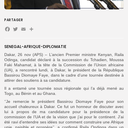
Search
Search
for:
Button
PARTAGER
Facebook
Twitter
Email
Partager
FR
SENEGAL-AFRIQUE-DIPLOMATIE
Dakar, 26 nov (APS) – L’ancien Premier ministre Kenyan, Raila
Odinga, candidat déclaré à la succession du Tchadien, Moussa
Faki Mahamat, à la tête de la Commission de l’Union africaine
(UA), a rencontré lundi, à Dakar, le président de la République
Bassirou Diomaye Faye, dans le cadre d’une tournée destinée à
attirer des soutiens à sa candidature.
Il a entamé une tournée sous régionale qui l’a déjà mené au
Togo, au Bénin et au Ghana.
‘’Je remercie le président Bassirou Diomaye Faye pour son
accueil chaleureux à Dakar. Ce fut un honneur de discuter avec
lui à propos de ma candidature pour la présidence de la
commission de l’UA et de la vision que j’ai pour le continent. J’ai
été ravi d’entendre ses idées sur comment construire une Afrique
unie, paisible et prospère’’, a confirmé Raila Ondinga dans un