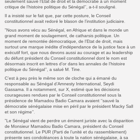
seulement sauvé l’Etat de droit et la démocratie à un moment
critique de l’histoire politique du Sénégal’’, a-t-il souligné.
Il a insisté sur le fait que, par cette posture, le Conseil
constitutionnel avait redoré le blason de l’institution judiciaire.
”Nous avons vécu au Sénégal, en Afrique et dans le monde un
grand moment de soulagement, de catharsis politique. Un
moment de remontée démocratique, de l’Etat de droit, mais
surtout une marque inédite d’indépendance de la justice face à un
exécutif fort, que nous devons aussi au courage et au leadership
du défunt président du Conseil constitutionnel dont le nom est
désormais inscrit en lettres d’or dans les annales de l’histoire
politique du Sénégal’’, a salué M. Tine.
C’est à peu près le même son de cloche qui a émané du
responsable au Sénégal d’Amnesty International, Seydi
Gassama. Il a notamment, sur X, estimé que les décisions
courageuses rendues par le Conseil constitutionnel sous la
présidence de Mamadou Badio Camara avaient ‘’sauvé la
démocratie sénégalaise mise en péril par le président Macky Sall
et son régime’’.
”Le Sénégal vient de perdre un éminent juriste avec la disparition
de Monsieur Mamadou Badio Camara, président du Conseil
constitutionnel. Le PUR (Parti de l’unité et du rassemblement)
présente ses condoléances à toute la nation sénégalaise, à sa