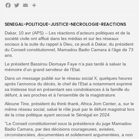
Facebook
Twitter
Email
Partager
Search
Search
SENEGAL-POLITIQUE-JUSTICE-NECROLOGIE-REACTIONS
for:
Button
Dakar, 10 avr (APS) – Les réactions d’acteurs politiques et de la
société civile ont afflué dans les médias et sur les réseaux
FR
sociaux à la suite du rappel à Dieu, ce jeudi à Dakar, du président
du Conseil constitutionnel, Mamadou Badio Camara à l’âge de 73
ans.
Le président Bassirou Diomaye Faye n’a pas tardé à saluer la
mémoire d’un grand serviteur de l’Etat.
Dans un message publié sur le réseau social X, quelques heures
après l’annonce du décès, le chef de l’Etat a notamment exprimé
sa tristesse tout en présentant ses condoléances à la famille du
défunt, à ses proches et à l’ensemble de la magistrature.
Alioune Tine, président du think thank, Africa Jom Center, a, sur le
même réseau social, salué le rôle joué par le défunt magistrat lors
de la crise politique ayant secoué le Sénégal en 2024.
”Le Conseil constitutionnel sous la présidence du juge Mamadou
Badio Camara, par des décisions courageuses, avisées,
circonstanciées, documentées et solidement argumentées, a non