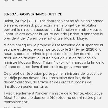
Facebook
Twitter
Email
Partager
Search
Search
for:
Button
SENEGAL-GOUVERNANCE-JUSTICE
Dakar, 24 fév (APS) – Les députés vont se réunir en séance
FR
plénière, vendredi, pour examiner le projet de résolution
portant la mise en accusation de l’ancien ministre Moussa
Bocar Thiam devant la Haute cour de justice, a annoncé le
président de l’Assemblée nationale, Malick Ndiaye.
“Chers collègues, je propose à l’Assemblée de suspendre la
séance et de reprendre nos travaux le 27 février 2026 à 10
heures, pour examiner le projet de résolution de mise en
accusation devant la Haute cour de justice de l’ancien
ministre Moussa Bocar Thiam”, a-t-il dit, mardi, à la fin de la
séance de questions d’actualité au gouvernement.
Ce projet de résolution porté par le ministère de la Justice
est déjà passé devant la Commission des lois, de la
décentralisation, du travail et des droits humains de
l’institution parlementaire.
Il visait également l’ancien ministre de la Santé, Abdoulaye
Diouf Sarr dont le dossier a été retourné au ministère pour
“complément”.