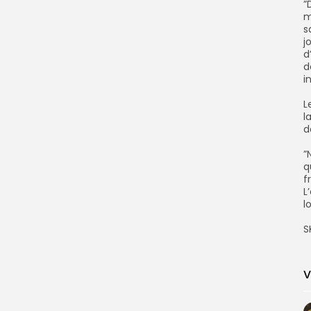
‎
m
s
j
d
d
i
‎
l
d
‎
q
f
L
l
‎
V