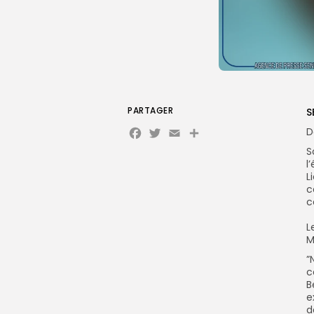
PARTAGER
S
Facebook
Twitter
Email
Partager
D
S
l
L
c
c
‎
M
‎
c
B
e
d