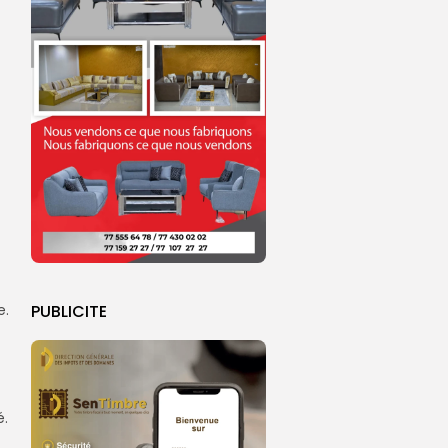
PUBLICITE
e.
é.