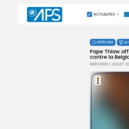
ACTUALITES
POLITIQUE
DÉPÊCHES
LA
SOCIÉTÉ
Pape Thiaw aff
ÉCONOMIE
contre la Belgi
CULTURE
MERCREDI 1 JUILLET 2
SPORT
ENVIRONNEMENT
INTERNATIONAL
AGENDA
SANTE