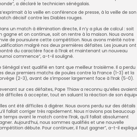
onde”, a déclaré le technicien sénégalais.
Il s’exprimait à la veille en conférence de presse, à la veille de son
atch décisif contre les Diables rouges.
‎”Dans un match à élimination directe, il n’y a plus de calcul : soit
n gagne et on continue, soit on rentre à la maison. Nous avons
nvie de poursuivre cette compétition. Nous avons mérité notre
ualification malgré nos deux premières défaites. Les joueurs ont
ontré du caractère face à l’Irak et maintenant un nouveau
ournoi commence”, a-t-il souligné.
Le Sénégal s’est qualifié en tant que meilleur troisième. Il a perdu
es deux premiers matchs de poules contre la France (1-3) et la
orvège (2-3), avant de s’imposer largement face à l’Irak (5-0).
Revenant sur ces défaites, Pape Thiaw a reconnu qu’elles avaient
té difficiles à accepter, tout en saluant la réaction de son équip
”Elles ont été difficiles à digérer. Nous avons perdu sur des détails
u’il fallait corriger très rapidement. Nous n’avions pas beaucoup
e temps avant le match contre l’Irak, qu’il fallait absolument
agner. Aujourd’hui, nous sommes qualifiés et une nouvelle
ompétition débute. Pour continuer, il faut gagner”, a-t-il expliqu