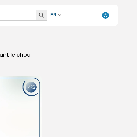
Search
FR
Button
ant le choc