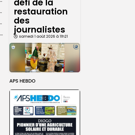
défi de la
dans les coulisses de la restauration de la presse...
restauration
 la CEDEAO adopte son plan d’actions stratégiques...
des
ba : La CSU au plus près des pèlerins
journalistes
Magal 2026 : près de 20 000 pèlerins transportés vers Touba en...
samedi 1 août 2026 à 11h21
APS HEBDO