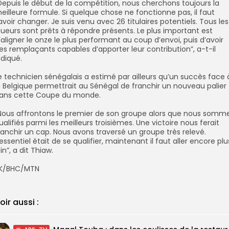
”Depuis le début de la compétition, nous cherchons toujours la
eilleure formule. Si quelque chose ne fonctionne pas, il faut
avoir changer. Je suis venu avec 26 titulaires potentiels. Tous les
oueurs sont prêts à répondre présents. Le plus important est
’aligner le onze le plus performant au coup d’envoi, puis d’avoir
es remplaçants capables d’apporter leur contribution”, a-t-il
ndiqué.
Le technicien sénégalais a estimé par ailleurs qu’un succès face 
a Belgique permettrait au Sénégal de franchir un nouveau palier
ans cette Coupe du monde.
”Nous affrontons le premier de son groupe alors que nous somm
ualifiés parmi les meilleurs troisièmes. Une victoire nous ferait
ranchir un cap. Nous avons traversé un groupe très relevé.
’essentiel était de se qualifier, maintenant il faut aller encore plu
oin”, a dit Thiaw.
SK/BHC/MTN
oir aussi :