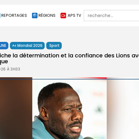
Search
REPORTAGES
RÉGIONS
APS TV
for:
 UNE
Mondial 2026
Sport
iche la détermination et la confiance des Lions av
que
026 À 3H33