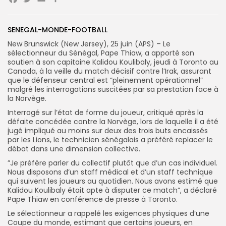
Facebook
Twitter
Email
Partager
SENEGAL-MONDE-FOOTBALL
Search
Search
for:
Button
New Brunswick (New Jersey), 25 juin (APS) – Le
sélectionneur du Sénégal, Pape Thiaw, a apporté son
FR
soutien à son capitaine Kalidou Koulibaly, jeudi à Toronto au
Canada, à la veille du match décisif contre l’Irak, assurant
que le défenseur central est ”pleinement opérationnel”
malgré les interrogations suscitées par sa prestation face à
la Norvège.
‎‎Interrogé sur l’état de forme du joueur, critiqué après la
défaite concédée contre la Norvège, lors de laquelle il a été
jugé impliqué au moins sur deux des trois buts encaissés
par les Lions, le technicien sénégalais a préféré replacer le
débat dans une dimension collective.
‎‎”Je préfère parler du collectif plutôt que d’un cas individuel.
Nous disposons d’un staff médical et d’un staff technique
qui suivent les joueurs au quotidien. Nous avons estimé que
Kalidou Koulibaly était apte à disputer ce match”, a déclaré
Pape Thiaw en conférence de presse à Toronto.
‎‎Le sélectionneur a rappelé les exigences physiques d’une
Coupe du monde, estimant que certains joueurs, en