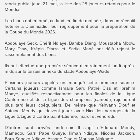
rendu public, jeudi 21 mai, la liste des 28 joueurs retenus pour le
Mondial.
‎Les Lions ont entamé, ce lundi en fin de matinée, dans un réceptif
hôtelier à Diamniadio, leur regroupement pour la préparation de
la Coupe du Monde 2026.
‎Abdoulaye Seck, Chérif Ndiaye, Bamba Dieng, Moustapha Mbow,
Mory Diaw, Krépin Diarra et Sadio Mané ont déjà rejoint le
rassemblement des Lions.
‎Ils ont effectué une première séance d’entraînement lundi après-
midi, sur le terrain annexe du stade Abdoulaye-Wade.
‎Plusieurs joueurs appelés ont manqué cette première séance.
Certains joueurs comme Ismaila Sarr, Pathé Ciss et Ibrahim
Mbaye, qualifiés respectivement pour les finales de la Ligue
Conférence et de la Ligue des champions (samedi), rejoindront
plus tard leurs coéquipiers. De même que Yehvann Diouf et
Antoine Mendy qui doivent jouer avec Nice les barrages de la
Ligue 1/Ligue 2 contre Saint-Etienne, mardi et vendredi.
‎D’autres sont arrivés lundi soir. Il s’agit d’Edouard Mendy,
Mamadou Sarr, Pape Guèye, Iliman Ndiaye, Nicolas Jackson,
Bara Sapoko Ndiaye, Assane Diao et Moussa Niakhaté.