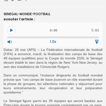
Facebook
Twitter
Email
Partager
SENEGAL-MONDE-FOOTBALL
ecouter l'article :
Search
Search
0:00
5:03
for:
Button
FR
1.0x
Dakar, 26 mai (APS) – La Fédération internationale de football
(FIFA) a annoncé, mardi, la finalisation des camps de base des
48 équipes qualifiées pour la Coupe du monde 2026, le Sénégal
devant établir le sien dans la région de New York-New Jersey, au
sein des installations de l’Université Rutgers.
‎Dans un communiqué, l’instance dirigeante du football mondial
précise que “ces camps de base joueront un rôle essentiel durant
la phase de groupes, les sélections nationales y séjournant pour
leurs entraînements, leur récupération et leur préparation
quotidienne.”
‎Le Sénégal figure parmi les 39 équipes qui seront basées aux
États-Unis durant le tournoi organisé conjointement par ce pays,