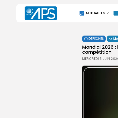
ACTUALITES
POLITIQUE
DÉPÊCHES
Mo
SOCIÉTÉ
‎Mondial 2026 :
ÉCONOMIE
compétition
CULTURE
MERCREDI 3 JUIN 202
SPORT
ENVIRONNEMENT
INTERNATIONAL
AGENDA
SANTE