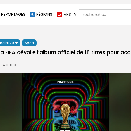
Search
REPORTAGES
RÉGIONS
APS TV
for:
ndial 2026
Sport
 la FIFA dévoile l’album officiel de 18 titres pour 
6 À 18H19