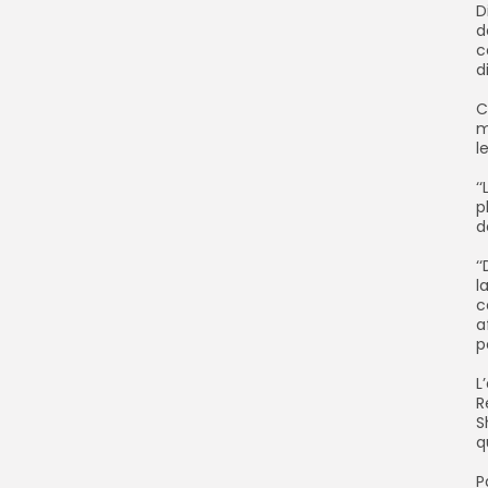
‎
d
c
d
‎
m
l
‎
p
d
‎
l
c
a
p
‎
R
S
q
‎