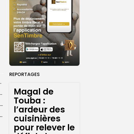
REPORTAGES
centres d’enrôlement à Touba
Magal de
n de la CNDH au statut A : ”une priorité nationale”,...
Touba :
Abdoulaye Faye, cocher le temps du Magal, rêve d’un lendemain meilleur
l’ardeur des
26 : Dakar Dem Dikk mobilise 939 rotations et transporte près...
cuisinières
pour relever le