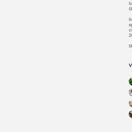
S
S
‎
s
c
2
‎
V