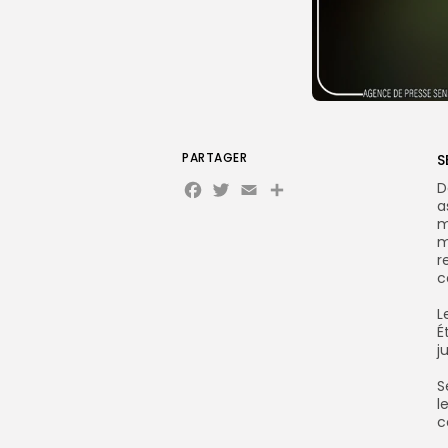
PARTAGER
S
Facebook
Twitter
Email
Partager
D
a
m
m
r
c
‎
É
j
‎
l
c