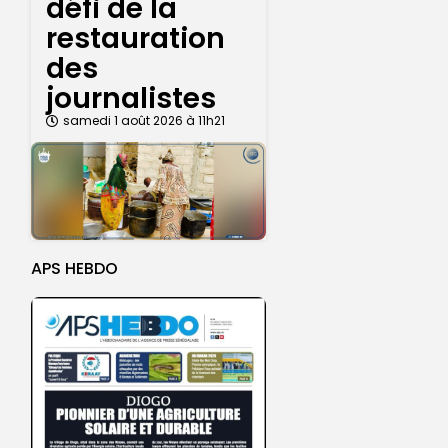
défi de la
restauration
des
journalistes
samedi 1 août 2026 à 11h21
APS HEBDO