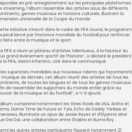
Disponible en pré-enregistrement sur les principales plateformes
e streaming, l’album rassemble des artistes issus de différents
ontinents, genres musicaux et horizons culturels, illustrant la
imension universelle de la Coupe du monde.
Cette initiative s’inscrit dans le cadre de FIFA Sound, le program
usical lancé par l’instance mondiale du football pour renforcer
es liens entre la musique et le sport.
‘‘La FIFA a réuni un plateau d’artistes talentueux, à la hauteur du
lus grand événement sportif de l’histoire’’, a déclaré le président
e la FIFA, Gianni Infantino, cité dans le communiqué.
‘‘Des superstars mondiales aux nouveaux talents qui façonneront
a musique de demain, cet album réunit des artistes de tous les
ontinents, de toutes les langues et de tous les genres musicaux
fin de rassembler les supporters du monde entier grâce au
ouvoir de la musique et du football’’, a-t-il ajouté.
L’album comprend notamment les titres Goals de LISA, Anitta et
ema, Game Time de Future et Tyla, Echo de Daddy Yankee et
henseea, Illuminate un opus de Jessie Reyez et d’Elyanna ainsi
ue Dai Dai, une collaboration entre Shakira et Burna Boy.
Parmi les autres artistes participants figurent notamment 21