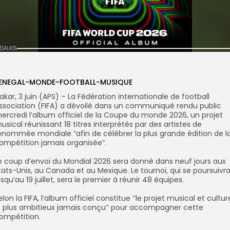
ENEGAL-MONDE-FOOTBALL-MUSIQUE
akar, 3 juin (APS) – La Fédération internationale de football
ssociation (FIFA) a dévoilé dans un communiqué rendu public
ercredi l’album officiel de la Coupe du monde 2026, un projet
usical réunissant 18 titres interprétés par des artistes de
enommée mondiale ”afin de célébrer la plus grande édition de l
ompétition jamais organisée”.
Le coup d’envoi du Mondial 2026 sera donné dans neuf jours aux
tats-Unis, au Canada et au Mexique. Le tournoi, qui se poursuivr
usqu’au 19 juillet, sera le premier à réunir 48 équipes.
Selon la FIFA, l’album officiel constitue ‘‘le projet musical et cultur
e plus ambitieux jamais conçu’’ pour accompagner cette
ompétition.