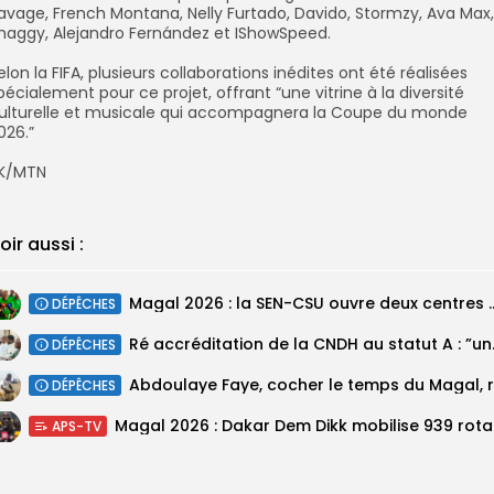
avage, French Montana, Nelly Furtado, Davido, Stormzy, Ava Max,
haggy, Alejandro Fernández et IShowSpeed.
Selon la FIFA, plusieurs collaborations inédites ont été réalisées
pécialement pour ce projet, offrant “une vitrine à la diversité
ulturelle et musicale qui accompagnera la Coupe du monde
026.”
SK/MTN
oir aussi :
Magal 2026 : la SEN-CSU ouvre deux 
DÉPÊCHES
Ré accréditatio
DÉPÊCHES
DÉPÊCHES
Magal 20
APS-TV