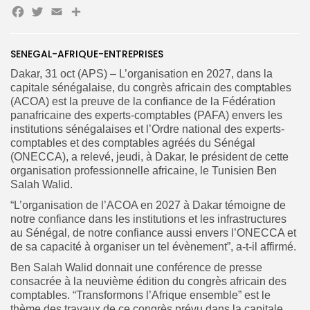
Facebook
Twitter
Email
Partager
SENEGAL-AFRIQUE-ENTREPRISES
Search
Search
for:
Dakar, 31 oct (APS) – L’organisation en 2027, dans la
Button
capitale sénégalaise, du congrès africain des comptables
FR
(ACOA) est la preuve de la confiance de la Fédération
panafricaine des experts-comptables (PAFA) envers les
institutions sénégalaises et l’Ordre national des experts-
comptables et des comptables agréés du Sénégal
(ONECCA), a relevé, jeudi, à Dakar, le président de cette
organisation professionnelle africaine, le Tunisien Ben
Salah Walid.
“L’organisation de l’ACOA en 2027 à Dakar témoigne de
notre confiance dans les institutions et les infrastructures
au Sénégal, de notre confiance aussi envers l’ONECCA et
de sa capacité à organiser un tel évènement”, a-t-il affirmé.
Ben Salah Walid donnait une conférence de presse
consacrée à la neuvième édition du congrès africain des
comptables. “Transformons l’Afrique ensemble” est le
thème des travaux de ce congrès prévu dans la capitale