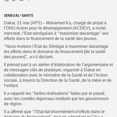
Facebook
Twitter
Email
Partager
SENEGAL-SANTE
Search
Search
Dakar, 21 mai (APS) – Mohamed Ka, chargé de projet à
for:
Button
l’ONG Action pour le développement (ACDEV), a invité,
mercredi, l’Etat sénégalais à ‘’maximiser davantage’’ ses
FR
efforts dans le financement de la santé des jeunes.
‘’Nous invitons l’Etat du Sénégal à maximiser davantage
les efforts dans le domaine du financement [de la santé
des jeunes]’’, a-t-il déclaré.
Il prenait part à un atelier d’élaboration de l’argumentaire et
de messages clés de plaidoyer, organisé à Dakar en
collaboration avec le ministère de la Santé et de l’Action
sociale, à travers la Direction de la Santé, de la mère et de
l’enfant.
Il a rappelé les ‘’belles réalisations’’ faites par le passé,
avec les comités régionaux institués par les gouverneurs
de région.
Il a affirmé que ‘’l’Etat fait énormément d’efforts dans le
domaine du financement’’, tout en admettant qu’’’il y a