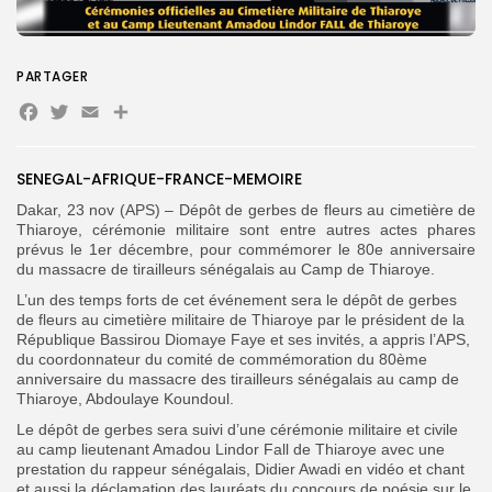
Search
Search
for:
Button
PARTAGER
Facebook
Twitter
Email
Partager
FR
SENEGAL-AFRIQUE-FRANCE-MEMOIRE
Dakar, 23 nov (APS) – Dépôt de gerbes de fleurs au cimetière de
Thiaroye, cérémonie militaire sont entre autres actes phares
prévus le 1er décembre, pour commémorer le 80e anniversaire
du massacre de tirailleurs sénégalais au Camp de Thiaroye.
L’un des temps forts de cet événement sera le dépôt de gerbes
de fleurs au cimetière militaire de Thiaroye par le président de la
République Bassirou Diomaye Faye et ses invités, a appris l’APS,
du coordonnateur du comité de commémoration du 80ème
anniversaire du massacre des tirailleurs sénégalais au camp de
Thiaroye, Abdoulaye Koundoul.
Le dépôt de gerbes sera suivi d’une cérémonie militaire et civile
au camp lieutenant Amadou Lindor Fall de Thiaroye avec une
prestation du rappeur sénégalais, Didier Awadi en vidéo et chant
et aussi la déclamation des lauréats du concours de poésie sur le