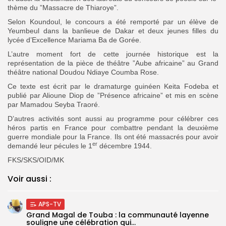
thème du ”Massacre de Thiaroye”.
Selon Koundoul, le concours a été remporté par un élève de
Yeumbeul dans la banlieue de Dakar et deux jeunes filles du
lycée d’Excellence Mariama Ba de Gorée.
L’autre moment fort de cette journée historique est la
représentation de la pièce de théâtre ”Aube africaine” au Grand
théâtre national Doudou Ndiaye Coumba Rose.
Ce texte est écrit par le dramaturge guinéen Keita Fodeba et
publié par Alioune Diop de ”Présence africaine” et mis en scène
par Mamadou Seyba Traoré.
D’autres activités sont aussi au programme pour célébrer ces
héros partis en France pour combattre pendant la deuxième
guerre mondiale pour la France. Ils ont été massacrés pour avoir
er
demandé leur pécules le 1
décembre 1944.
FKS/SKS/OID/MK
Voir aussi :
APS-TV
Grand Magal de Touba : la communauté layenne
souligne une célébration qui...