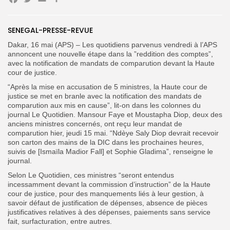
Facebook
Twitter
Email
Partager
SENEGAL-PRESSE-REVUE
Dakar, 16 mai (APS) – Les quotidiens parvenus vendredi à l’APS
Search
Search
annoncent une nouvelle étape dans la ”reddition des comptes”,
for:
Button
avec la notification de mandats de comparution devant la Haute
cour de justice.
FR
“Après la mise en accusation de 5 ministres, la Haute cour de
justice se met en branle avec la notification des mandats de
comparution aux mis en cause”, lit-on dans les colonnes du
journal Le Quotidien. Mansour Faye et Moustapha Diop, deux des
anciens ministres concernés, ont reçu leur mandat de
comparution hier, jeudi 15 mai. “Ndèye Saly Diop devrait recevoir
son carton des mains de la DIC dans les prochaines heures,
suivis de [Ismaïla Madior Fall] et Sophie Gladima”, renseigne le
journal.
Selon Le Quotidien, ces ministres “seront entendus
incessamment devant la commission d’instruction” de la Haute
cour de justice, pour des manquements liés à leur gestion, à
savoir défaut de justification de dépenses, absence de pièces
justificatives relatives à des dépenses, paiements sans service
fait, surfacturation, entre autres.