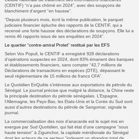
(CENTIF) “n’a pas chômé en 2024”, avec des soupçons de
blanchiment d’argent “en hausse”.
“Depuis plusieurs mois, écrit la même publication, le parquet
judiciaire financier épluche des rapports de la CENTIF, qui a
recensé une forte hausse des déclarations de soupçons. Elle lui a
remis 46 rapports issus de ses enquêtes en 2024”.
Le quartier “contre-amiral Protet” restitué par les EFS
Selon Vox Populi, le CENTIF a enregistré 928 déclarations
d’opérations suspectes en 2024, dont 83% émanent des banques
et établissements financiers, sans compter “42,7 millions de
Déclarations de transactions en espèces (DTE), dépassant le
seuil réglementaire de 15 millions de francs CFA”.
Le Quotidien EnQuête s’intéresse aux exportations de pétrole du
Sénégal. Le journal précise que malgré la distance, la Chine reste
la principale destination du pétrole sénégalais. L’Espagne,
l’Allemagne, les Pays-Bas, les Etats-Unis et la Corée du Sud sont
aussi d’autres destinations du pétrole de Sangomar, signale le
journal.
La commercialisation des noix d’anacarde est le sujet mis en
exergue par Sud Quotidien, qui fait état d’une campagne “sous
haute tension” à Ziguinchor, la capitale méridionale du Sénégal
dont les acteurs de ce secteur “indexent un abandon total de