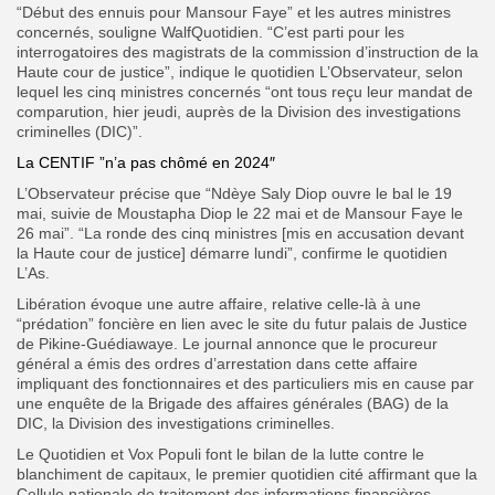
“Début des ennuis pour Mansour Faye” et les autres ministres
concernés, souligne WalfQuotidien. “C’est parti pour les
interrogatoires des magistrats de la commission d’instruction de la
Haute cour de justice”, indique le quotidien L’Observateur, selon
lequel les cinq ministres concernés “ont tous reçu leur mandat de
comparution, hier jeudi, auprès de la Division des investigations
criminelles (DIC)”.
La CENTIF ”n’a pas chômé en 2024″
L’Observateur précise que “Ndèye Saly Diop ouvre le bal le 19
mai, suivie de Moustapha Diop le 22 mai et de Mansour Faye le
26 mai”. “La ronde des cinq ministres [mis en accusation devant
la Haute cour de justice] démarre lundi”, confirme le quotidien
L’As.
Libération évoque une autre affaire, relative celle-là à une
“prédation” foncière en lien avec le site du futur palais de Justice
de Pikine-Guédiawaye. Le journal annonce que le procureur
général a émis des ordres d’arrestation dans cette affaire
impliquant des fonctionnaires et des particuliers mis en cause par
une enquête de la Brigade des affaires générales (BAG) de la
DIC, la Division des investigations criminelles.
Le Quotidien et Vox Populi font le bilan de la lutte contre le
blanchiment de capitaux, le premier quotidien cité affirmant que la
Cellule nationale de traitement des informations financières