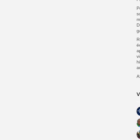
P
s
m
D
g
R
é
a
v
h
a
A
V