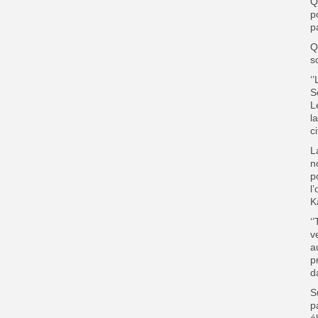
Q
p
p
Q
sc
‘
S
L
l
c
L
n
p
l
K
‘
v
a
p
d
S
p