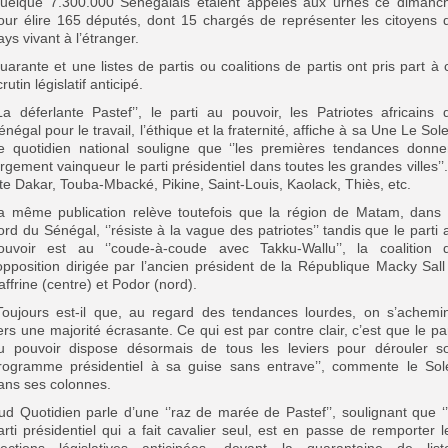
uelque 7.300.000 Sénégalais étaient appelés aux urnes ce dimanc
our élire 165 députés, dont 15 chargés de représenter les citoyens 
ays vivant à l’étranger.
uarante et une listes de partis ou coalitions de partis ont pris part à 
rutin législatif anticipé.
’La déferlante Pastef’’, le parti au pouvoir, les Patriotes africains 
énégal pour le travail, l’éthique et la fraternité, affiche à sa Une Le Solei
e quotidien national souligne que ‘’les premières tendances donne
argement vainqueur le parti présidentiel dans toutes les grandes villes’’. 
ite Dakar, Touba-Mbacké, Pikine, Saint-Louis, Kaolack, Thiès, etc.
a même publication relève toutefois que la région de Matam, dans 
ord du Sénégal, ‘’résiste à la vague des patriotes’’ tandis que le parti 
ouvoir est au ‘’coude-à-coude avec Takku-Wallu’’, la coalition 
’opposition dirigée par l’ancien président de la République Macky Sall
affrine (centre) et Podor (nord).
’Toujours est-il que, au regard des tendances lourdes, on s’achemi
ers une majorité écrasante. Ce qui est par contre clair, c’est que le par
u pouvoir dispose désormais de tous les leviers pour dérouler s
rogramme présidentiel à sa guise sans entrave’’, commente le Sole
ans ses colonnes.
ud Quotidien parle d’une ‘’raz de marée de Pastef’’, soulignant que ‘’
arti présidentiel qui a fait cavalier seul, est en passe de remporter l