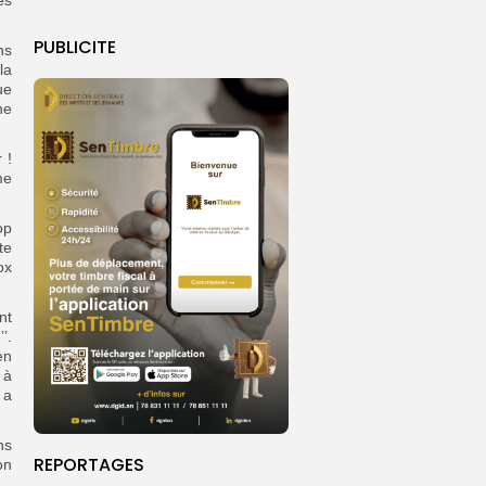
es
PUBLICITE
ns
la
ue
ne
 !
me
op
te
ox
nt
’.
en
 à
 a
ns
REPORTAGES
on