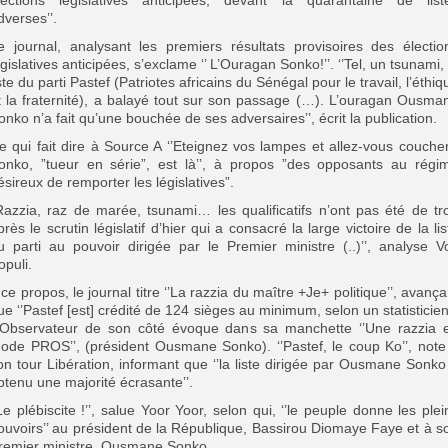
lections législatives anticipées, devant la quarantaine de list
dverses’’.
e journal, analysant les premiers résultats provisoires des électio
égislatives anticipées, s’exclame ‘’ L’Ouragan Sonko!’’. ‘’Tel, un tsunami, 
iste du parti Pastef (Patriotes africains du Sénégal pour le travail, l’éthiq
t la fraternité), a balayé tout sur son passage (…). L’ouragan Ousma
onko n’a fait qu’une bouchée de ses adversaires’’, écrit la publication.
e qui fait dire à Source A ‘’Eteignez vos lampes et allez-vous coucher
onko, ”tueur en série”, est là’’, à propos ”des opposants au régi
ésireux de remporter les législatives”.
Razzia, raz de marée, tsunami… les qualificatifs n’ont pas été de tr
près le scrutin législatif d’hier qui a consacré la large victoire de la lis
u parti au pouvoir dirigée par le Premier ministre (..)’’, analyse V
opuli.
 ce propos, le journal titre ‘’La razzia du maître +Je+ politique’’, avança
ue ‘’Pastef [est] crédité de 124 sièges au minimum, selon un statisticien’
’Observateur de son côté évoque dans sa manchette ‘’Une razzia 
ode PROS’’, (président Ousmane Sonko). ‘’Pastef, le coup Ko’’, note
on tour Libération, informant que ‘’la liste dirigée par Ousmane Sonko
btenu une majorité écrasante’’.
’Le plébiscite !’’, salue Yoor Yoor, selon qui, ‘’le peuple donne les plei
ouvoirs’’ au président de la République, Bassirou Diomaye Faye et à s
remier ministre, Ousmane Sonko.