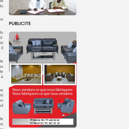
he
du
ce
PUBLICITE
du
l.
nt
Il
le
au
de
 à
ne
ti
on
il
le
es