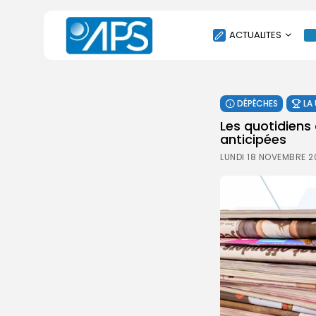
ACTUALITES
POLITIQUE
DÉPÊCHES
LA
SOCIÉTÉ
Les quotidiens
ÉCONOMIE
anticipées
CULTURE
LUNDI 18 NOVEMBRE 2
SPORT
ENVIRONNEMENT
INTERNATIONAL
AGENDA
SANTE