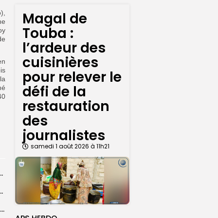
),
Magal de
ne
Touba :
oy
de
l’ardeur des
cuisinières
en
is
pour relever le
la
défi de la
mé
40
restauration
des
journalistes
samedi 1 août 2026 à 11h21
 la CEDEAO adopte son plan d’actions stratégiques...
ba : La CSU au plus près des pèlerins
Magal 2026 : près de 20 000 pèlerins transportés vers Touba en...