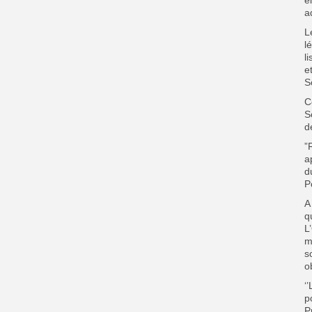
é
a
L
l
l
e
S
C
S
d
”
a
d
P
A
q
L
m
s
o
‘
p
P