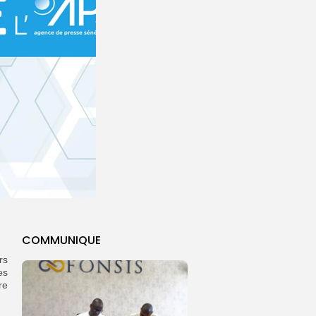
COMMUNIQUE
rs
es
re