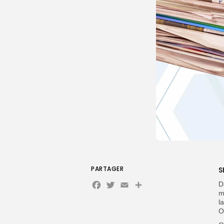
PARTAGER
S
Facebook
Twitter
Email
Partager
D
m
l
O