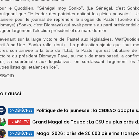
our le Quotidien, ‘’Sénégal moy Sonko’’, (Le Sénégal, c’est Sonko
oulignant que ‘’le leader des patriotes obtient les pleins pouvoirs’’. U
anière pour le journal de reprendre le slogan du Pastef (Sonko m
iomaye) (Sonko, c’est Diomaye) qui avait permis au parti présidentiel 
agner largement l’élection présidentiel de mars dernier.
evenant sur la large victoire de Pastef aux législatives, WalfQuotidi
crit à sa Une ‘’Sonko rafle +tout+’’. La publication ajoute que ‘’huit mo
près son arrivée à la tête de l’Etat, le Pastef qui est tributaire de 
ictoire du président Diomaye Faye, au mois de mars passé, a confir
ier, sa suprématie aux législatives, en surclassant largement les 
utres listes qui étaient en lice’’.
SB/OID
oir aussi :
Politique de la jeunesse :
DÉPÊCHES
Grand Magal de Tou
APS-TV
DÉPÊCHES