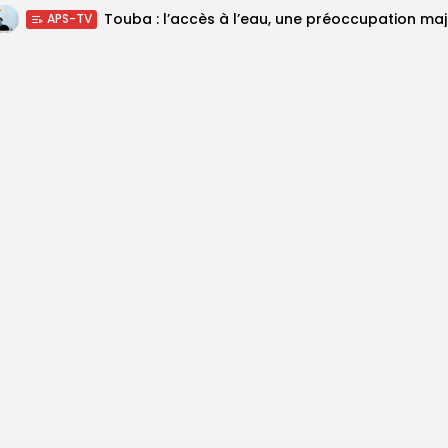
Touba :
APS-TV