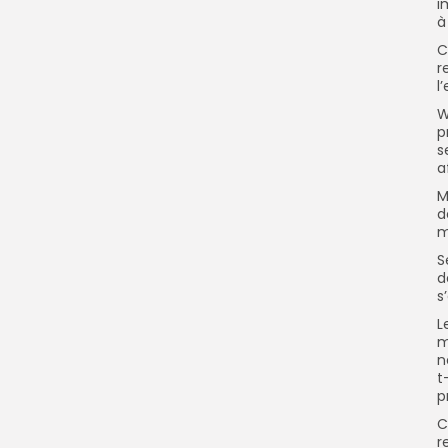
i
à
C
r
l
W
p
s
a
M
d
m
S
d
s
L
m
n
t
p
C
r