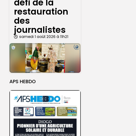
défi de la
restauration
des
journalistes
samedi 1 août 2026 à 11h21
APS HEBDO