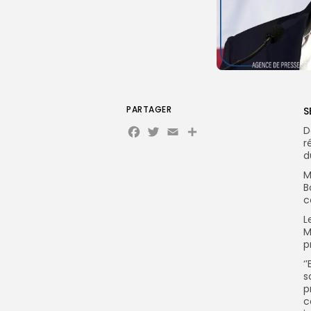
PARTAGER
S
Facebook
Twitter
Email
Partager
D
r
d
M
B
c
L
M
p
‘
s
p
c