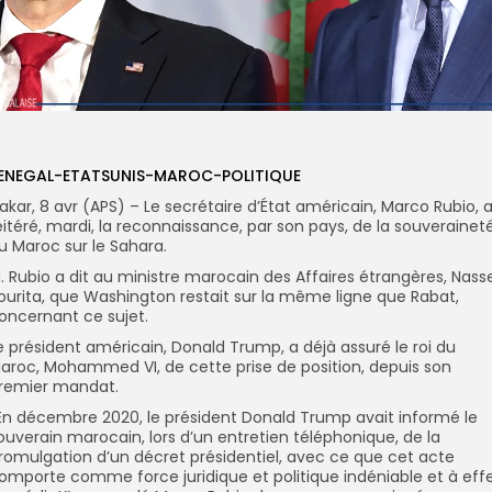
ENEGAL-ETATSUNIS-MAROC-POLITIQUE
akar, 8 avr (APS) – Le secrétaire d’État américain, Marco Rubio, 
éitéré, mardi, la reconnaissance, par son pays, de la souverainet
u Maroc sur le Sahara.
. Rubio a dit au ministre marocain des Affaires étrangères, Nass
ourita, que Washington restait sur la même ligne que Rabat,
oncernant ce sujet.
e président américain, Donald Trump, a déjà assuré le roi du
aroc, Mohammed VI, de cette prise de position, depuis son
remier mandat.
’En décembre 2020, le président Donald Trump avait informé le
ouverain marocain, lors d’un entretien téléphonique, de la
romulgation d’un décret présidentiel, avec ce que cet acte
omporte comme force juridique et politique indéniable et à eff