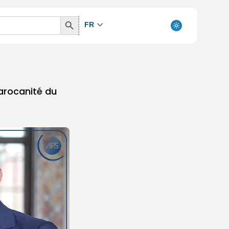
Search
FR
Button
arocanité du