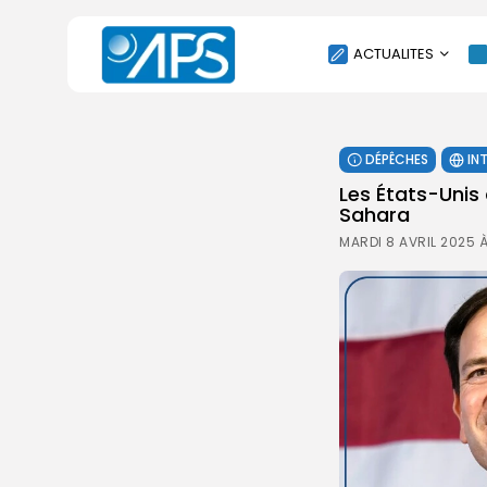
ACTUALITES
POLITIQUE
DÉPÊCHES
IN
SOCIÉTÉ
Les États-Unis
ÉCONOMIE
Sahara
CULTURE
MARDI 8 AVRIL 2025 
SPORT
ENVIRONNEMENT
INTERNATIONAL
AGENDA
SANTE