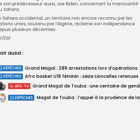
e son prédécesseur aussi, Joe Biden, concernant la marocanité
u Sahara.
e Sahara occidental, un territoire non encore reconnu par les
ations unies, soutenu par l’Algérie, réclame son indépendance
epuis plusieurs décennies.
K/ESF
oir aussi :
Grand Magal : 289 arrestations lo
DÉPÊCHES
‎Afro ba
DÉPÊCHES
Grand M
APS-TV
Magal 
DÉPÊCHES