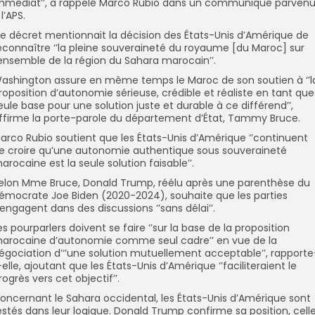
mmédiat’’, a rappelé Marco Rubio dans un communiqué parven
 l’APS.
e décret mentionnait la décision des États-Unis d’Amérique de
econnaître ‘’la pleine souveraineté du royaume [du Maroc] sur
’ensemble de la région du Sahara marocain’’.
ashington assure en même temps le Maroc de son soutien à ‘’l
roposition d’autonomie sérieuse, crédible et réaliste en tant que
eule base pour une solution juste et durable à ce différend’’,
ffirme la porte-parole du département d’État, Tammy Bruce.
arco Rubio soutient que les États-Unis d’Amérique ‘’continuent
e croire qu’une autonomie authentique sous souveraineté
arocaine est la seule solution faisable’’.
elon Mme Bruce, Donald Trump, réélu après une parenthèse du
émocrate Joe Biden (2020-2024), souhaite que les parties
’engagent dans des discussions ‘’sans délai’’.
es pourparlers doivent se faire ‘’sur la base de la proposition
arocaine d’autonomie comme seul cadre’’ en vue de la
égociation d’‘’une solution mutuellement acceptable’’, rapporte
-elle, ajoutant que les États-Unis d’Amérique ‘’faciliteraient le
rogrès vers cet objectif’’.
oncernant le Sahara occidental, les États-Unis d’Amérique sont
estés dans leur logique. Donald Trump confirme sa position, cell