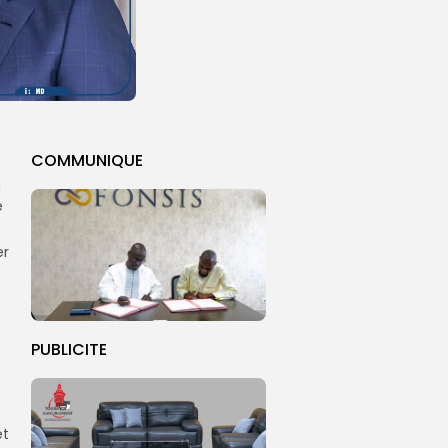
COMMUNIQUE
a
é
er
PUBLICITE
et