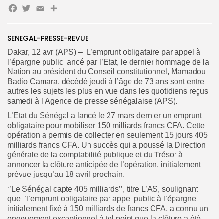
Facebook
Twitter
Email
Partager
SENEGAL-PRESSE-REVUE
Search
Search
for:
Dakar, 12 avr (APS) – L’emprunt obligataire par appel à
Button
l’épargne public lancé par l’Etat, le dernier hommage de la
Nation au président du Conseil constitutionnel, Mamadou
FR
Badio Camara, décédé jeudi à l’âge de 73 ans sont entre
autres les sujets les plus en vue dans les quotidiens reçus
samedi à l’Agence de presse sénégalaise (APS).
L’Etat du Sénégal a lancé le 27 mars dernier un emprunt
obligataire pour mobiliser 150 milliards francs CFA. Cette
opération a permis de collecter en seulement 15 jours 405
milliards francs CFA. Un succès qui a poussé la Direction
générale de la comptabilité publique et du Trésor à
annoncer la clôture anticipée de l’opération, initialement
prévue jusqu’au 18 avril prochain.
‘’Le Sénégal capte 405 milliards’’, titre L’AS, soulignant
que ‘’l’emprunt obligataire par appel public à l’épargne,
initialement fixé à 150 milliards de francs CFA, a connu un
engouement exceptionnel à tel point que la clôture a été