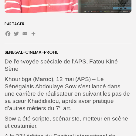
PARTAGER
Search
Search
Facebook
Twitter
Email
Partager
for:
Button
FR
SENEGAL-CINEMA-PROFIL
De l’envoyée spéciale de l’APS, Fatou Kiné
Sène
Khouribga (Maroc), 12 mai (APS) – Le
Sénégalais Abdoulaye Sow s’est lancé dans
une carrière de réalisateur en suivant les pas de
sa sœur Khadidiatou, après avoir pratiqué
e
d’autres métiers du 7
art.
Sow a été scripte, scénariste, metteur en scène
et costumier.
e