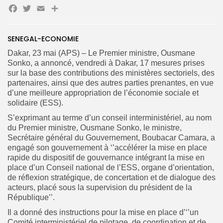
Facebook
Twitter
Email
Partager
SENEGAL-ECONOMIE
Dakar, 23 mai (APS) – Le Premier ministre, Ousmane
Sonko, a annoncé, vendredi à Dakar, 17 mesures prises
sur la base des contributions des ministères sectoriels, des
partenaires, ainsi que des autres parties prenantes, en vue
d’une meilleure appropriation de l’économie sociale et
solidaire (ESS).
S’exprimant au terme d’un conseil interministériel, au nom
du Premier ministre, Ousmane Sonko,
le ministre,
Search
Search
for:
Button
Secrétaire général du Gouvernement, Boubacar Camara,
a
engagé son gouvernement à ‘’accélérer la mise en place
FR
rapide du dispositif de gouvernance intégrant la mise en
place d’un Conseil national de l’ESS, organe d’orientation,
de réflexion stratégique, de concertation et de dialogue des
acteurs, placé sous la supervision du président de la
République’’.
Il a donné des instructions pour la mise en place d’‘’un
Comité interministériel de pilotage, de coordination et de