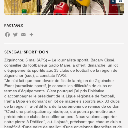
Search
Search
for:
Button
PARTAGER
FR
Facebook
Twitter
Email
Partager
SENEGAL-SPORT-DON
Ziguinchor, 5 mai (APS) – Le journaliste sportif, Bacary Cissé,
conseiller du footballeur Sadio Mané, a offert, dimanche, un lot
d’équipements sportifs aux 33 clubs de football de la région de
Ziguinchor (sud), a constaté l’APS.
‘’Je n’ai fait que mon devoir de fils de la région de Ziguinchor.
Étant journaliste sportif, je connais les difficultés de clubs en
termes d’équipements. C’est pourquoi j’ai pris l’initiative
d’accompagner le président de la Ligue régionale de football,
Irama Djiba en donnant un lot de matériels sportifs aux 33 clubs
de la région’’, a-t-il dit lors de la cérémonie de remise de ce don.
‘’C’est une participation symbolique, qui pourra permettre aux
présidents de clubs de souffler un peu. Nous voulons apporter
notre pierre à l’édifice’’, a-t-il ajouté, précisant que chaque club a
bénéficié d’une paire de maillot, d’une enveloppe financière et de