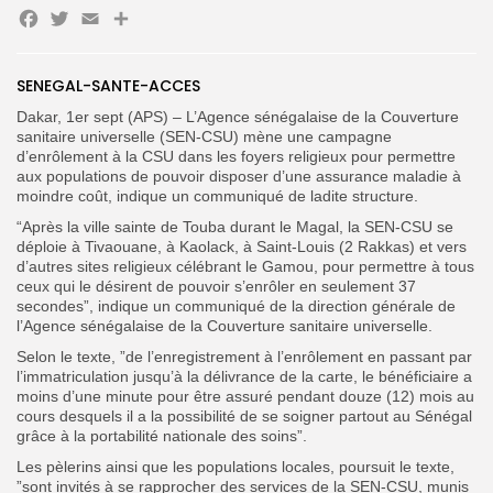
Facebook
Twitter
Email
Partager
Search
Search
for:
Button
SENEGAL-SANTE-ACCES
FR
Dakar, 1er sept (APS) – L’Agence sénégalaise de la Couverture
sanitaire universelle (SEN-CSU) mène une campagne
d’enrôlement à la CSU dans les foyers religieux pour permettre
aux populations de pouvoir disposer d’une assurance maladie à
moindre coût, indique un communiqué de ladite structure.
“Après la ville sainte de Touba durant le Magal, la SEN-CSU se
déploie à Tivaouane, à Kaolack, à Saint-Louis (2 Rakkas) et vers
d’autres sites religieux célébrant le Gamou, pour permettre à tous
ceux qui le désirent de pouvoir s’enrôler en seulement 37
secondes”, indique un communiqué de la direction générale de
l’Agence sénégalaise de la Couverture sanitaire universelle.
Selon le texte, ”de l’enregistrement à l’enrôlement en passant par
l’immatriculation jusqu’à la délivrance de la carte, le bénéficiaire a
moins d’une minute pour être assuré pendant douze (12) mois au
cours desquels il a la possibilité de se soigner partout au Sénégal
grâce à la portabilité nationale des soins”.
Les pèlerins ainsi que les populations locales, poursuit le texte,
”sont invités à se rapprocher des services de la SEN-CSU, munis