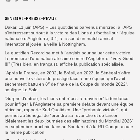
Facebook
Twitter
Email
Partager
SENEGAL-PRESSE-REVUE
Search
Search
for:
Dakar, 11 juin (APS) – Les quotidiens parvenus mercredi à l’APS
Button
s’intéressent surtout à la victoire des Lions du football sur l’équipe
nationale d’Angleterre, 3-1, à l’issue d’un match amical
FR
international jouée la veille à Nottingham.
Le quotidien Record se met à l’anglais pour saluer cette victoire,
la première d’une nation africaine contre l’Angleterre. “Very Good
!!!” (Très bien, en français), affiche la publication spécialisée.
“Après la France, en 2002, le Brésil, en 2023, le Sénégal s’offre
une nouvelle victoire de prestige face à une équipe qui l’avait
e
sèchement battu en 8
de finale de la Coupe du monde 2022″,
souligne Le Soleil.
“Surpris d’entrée, les Lions ont réussi à renverser” la tendance
pour infliger à l’Angleterre sa première défaite devant une équipe
africaine, rapporte Sud Quotidien. Une “probante victoire”, qui
permet au Sénégal de “prendre sa revanche et de lancer
idéalement les deux journées des éliminatoires du Mondial 2026”
en septembre prochain face au Soudan et à la RD Congo, ajoute
la même publication.