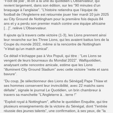
“Foot de joie”, lit-on à la une du quotidien L’Observateur, qui
revient largement, dans son édition, sur les “90 minutes d’un
braquage à l’anglaise”. “L’histoire retiendra que l’équipe de
football de l’Angleterre est retournée jouer hier mardi 10 juin 2025
au City Ground de Nottingham pour la première fois depuis 84
ans et y a perdu son premier match contre une équipe africaine
[…]”, relève L’Observateur.
Il ajoute qu’à travers cette victoire (1-3), les Lions prennent ainsi
leur revanche sur les Three Lions, qui les avaient battus lors de la
Coupe du monde 2022, même si la rencontre de Nottingham
“n’était qu’un match amical”.
Ce détail n’échappe pas à Vox Populi, qui titre : “Les Lions se
vengent de leurs bourreaux du Mondial 2022”. Walfquotidien,
analysant cette rencontre amicale, estime que les Lions
“illuminent City Ground Stadium” avec cette victoire “nette et sans
bavure”.
“Du coup, [le sélectionneur des Lions du Sénégal] Pape Thiaw et
ses hommes conservent leur invincibilité, avec 22 matchs sans
défaite”, signale le journal Le Quotidien, un brin chambreur à
travers sa manchette “L’Angleterre à…terre !”
“Exploit royal à Nottingham”, affiche le quotidien Enquête, qui tire
plusieurs enseignements de la victoire du Sénégal, dont “l’entrée
réussie des jeunes talents”, une confirmation, à ses yeux, de “la