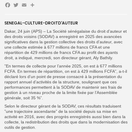
Facebook
Twitter
Email
Partager
SENEGAL-CULTURE-DROITD'AUTEUR
Search
Search
Dakar, 24 juin (APS) – La Société sénégalaise du droit d’auteur et
for:
Button
des droits voisins (SODAV) a enregistré en 2025 des avancées
significatives dans la gestion collective des droits d’auteur, avec
FR
une collecte estimée à 677 millions de francs CFA et une
répartition de 429 millions de francs CFA au profit des ayants
droit, a indiqué, mercredi, son directeur gérant, Aly Bathily.
‎”En termes de collecte pour l’année 2025, on est à 677 millions
FCFA. En termes de répartition, on est à 429 millions FCFA”, a-t-il
déclaré lors d’un point de presse consacré à la présentation du
rapport annuel d’activités de la structure, soulignant que ces
performances permettent à la SODAV de maintenir ses frais de
gestion à un niveau proche de la limite fixée par l’Assemblée
générale, soit 35 %”.
‎Selon le directeur gérant de la SODAV, ces résultats traduisent
”une trajectoire ascendante” de la société depuis sa mise en
activité en 2016, avec des progrès enregistrés aussi bien dans la
collecte, la redistribution des droits que dans la modernisation des
outils de gestion.