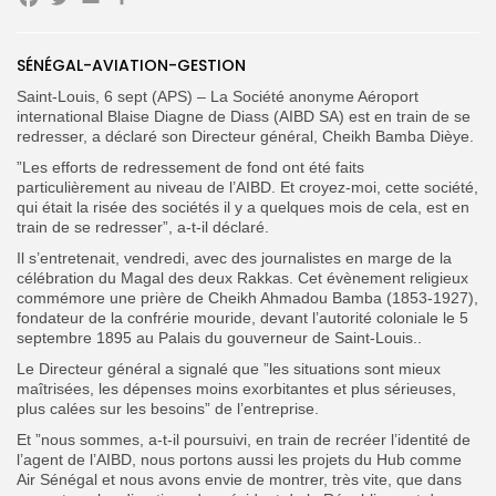
Facebook
Twitter
Email
Partager
Search
Search
for:
Button
SÉNÉGAL-AVIATION-GESTION
Saint-Louis, 6 sept (APS) – La Société anonyme Aéroport
FR
international Blaise Diagne de Diass (AIBD SA) est en train de se
redresser, a déclaré son Directeur général, Cheikh Bamba Dièye.
”Les efforts de redressement de fond ont été faits
particulièrement au niveau de l’AIBD. Et croyez-moi, cette société,
qui était la risée des sociétés il y a quelques mois de cela, est en
train de se redresser”, a-t-il déclaré.
Il s’entretenait, vendredi, avec des journalistes en marge de la
célébration du Magal des deux Rakkas. Cet évènement religieux
commémore une prière de Cheikh Ahmadou Bamba (1853-1927),
fondateur de la confrérie mouride, devant l’autorité coloniale le 5
septembre 1895 au Palais du gouverneur de Saint-Louis..
Le Directeur général a signalé que ”les situations sont mieux
maîtrisées, les dépenses moins exorbitantes et plus sérieuses,
plus calées sur les besoins” de l’entreprise.
Et ”nous sommes, a-t-il poursuivi, en train de recréer l’identité de
l’agent de l’AIBD, nous portons aussi les projets du Hub comme
Air Sénégal et nous avons envie de montrer, très vite, que dans