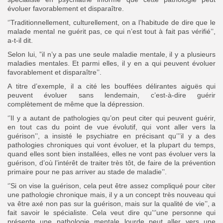
évoluer favorablement et disparaître.
‘’Traditionnellement, culturellement, on a l’habitude de dire que le
malade mental ne guérit pas, ce qui n’est tout à fait pas vérifié’’,
a-t-il dit.
Selon lui, ”il n’y a pas une seule maladie mentale, il y a plusieurs
maladies mentales. Et parmi elles, il y en a qui peuvent évoluer
favorablement et disparaître’’.
A titre d’exemple, il a cité les bouffées délirantes aiguës qui
peuvent évoluer sans lendemain, c’est-à-dire guérir
complètement de même que la dépression.
‘’Il y a autant de pathologies qu’on peut citer qui peuvent guérir,
en tout cas du point de vue évolutif, qui vont aller vers la
guérison’’, a insisté le psychiatre en précisant qu’’’il y a des
pathologies chroniques qui vont évoluer, et la plupart du temps,
quand elles sont bien installées, elles ne vont pas évoluer vers la
guérison, d’où l’intérêt de traiter très tôt, de faire de la prévention
primaire pour ne pas arriver au stade de maladie’’.
‘’Si on vise la guérison, cela peut être assez compliqué pour citer
une pathologie chronique mais, il y a un concept très nouveau qui
va être axé non pas sur la guérison, mais sur la qualité de vie’’, a
fait savoir le spécialiste. Cela veut dire qu’‘’une personne qui
présente une pathologie mentale lourde peut aller vers une