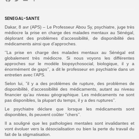
Facebook
Twitter
Email
Partager
SENEGAL-SANTE
Dakar, 8 avr (APS) – Le Professeur Abou Sy, psychiatre, juge très
médiocre la prise en charge des malades mentaux au Sénégal,
déplorant des problèmes d’accessibilité, de disponibilité des
médicaments ainsi que d’approches.
Search
Search
‘’La prise en charge des malades mentaux au Sénégal est
for:
Button
globalement très médiocre. Si nous voyons les différentes
approches sur le modèle biopsychosocial, biologique, il y a
FR
énormément de gaps’’, a dit le professeur en psychiatrie dans un
entretien avec l’APS.
Selon lui, ”il y a des problèmes de rupture, des problèmes de
disponibilité, d’accessibilité des médicaments, autant au niveau
financier qu’au niveau géographique. Les médicaments ne sont
pas disponibles, la plupart du temps, il y a des ruptures’’.
Le psychiatre déclare que lorsque les médicaments sont
disponibles, ils peuvent coûter ‘’chers’’.
Il a souligné que les pathologies mentales sont invalidantes et
vont évoluer vers la désocialisation ou bien la perte du travail du
fait de la stigmatisation.