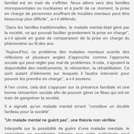
familial est en train de s’effriter. Nous allons vers des familles
monoparentales ou nucléaires et à partir de ce moment, la prise
en charge de personnes souffrant de troubles mentaux peut être
beaucoup plus difficile’’, a-t-il défendu.
‘’Dans les familles traditionnelles, le malade mental était géré par
la société, ce qui pouvait faciliter grandement la prise en charge’’,
a-t-il ajouté en guise de comparaison de la prise en charge du
phénomène au fil des ans.
‘’Aujourd’hui, ce problème des malades mentaux suscite des
réflexions et plusieurs angles d’approche comme l’approche
sociale qui peut régler pas mal de problèmes. A cela, s’ajoutent la
disponibilité des médicaments, la réinsertion, la réhabilitation. Ce
sont autant d’éléments sur lesquels il faudra intervenir pour
pouvoir les prendre en charge’’, a-t-il soutenu.
A l’en croire, cela doit s’appuyer sur la présence familiale et une
bonne réinsertion sociale afin de pouvoir gérer ce fléau qui est en
train de gangréner la société.
Il a signalé qu’un malade mental errant ”constitue un double
fardeau pour la société’’.
”Un malade mental ne guérit pas”, une théorie non vérifiée
Interpellé sur la possibilité de guérir d’une maladie mentale, le
spécialiste en psychiatrie informe que cette pathologie peut