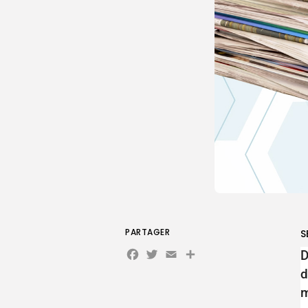
PARTAGER
S
Facebook
Twitter
Email
D
d
m