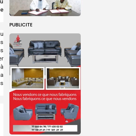
du
de
PUBLICITE
u
es
es
er
 à
la
es