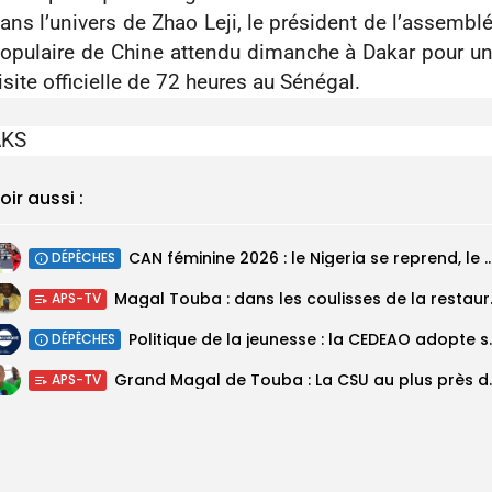
ans l’univers de Zhao Leji, le président de l’assembl
opulaire de Chine attendu dimanche à Dakar pour u
isite officielle de 72 heures au Sénégal.
AKS
oir aussi :
‎CAN féminine 2026 : le Nigeria se reprend, le Malawi su
DÉPÊCHES
Magal Touba : 
APS-TV
Politique de la jeunesse :
DÉPÊCHES
Grand Magal de Tou
APS-TV