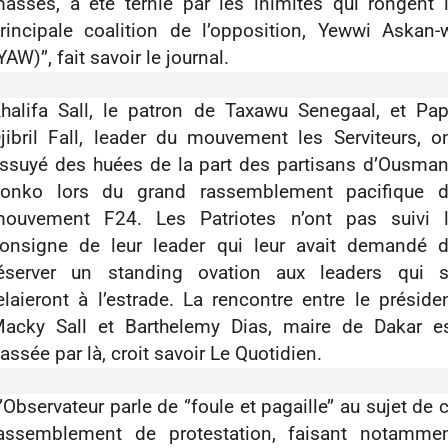
asses, a été ternie par les inimités qui rongent 
rincipale coalition de l’opposition, Yewwi Askan-
YAW)’’, fait savoir le journal.
halifa Sall, le patron de Taxawu Senegaal, et Pa
jibril Fall, leader du mouvement les Serviteurs, o
ssuyé des huées de la part des partisans d’Ousma
onko lors du grand rassemblement pacifique 
ouvement F24. Les Patriotes n’ont pas suivi 
onsigne de leur leader qui leur avait demandé 
éserver un standing ovation aux leaders qui 
elaieront à l’estrade. La rencontre entre le préside
acky Sall et Barthelemy Dias, maire de Dakar e
assée par là, croit savoir Le Quotidien.
’Observateur parle de ‘’foule et pagaille’’ au sujet de 
assemblement de protestation, faisant notamme