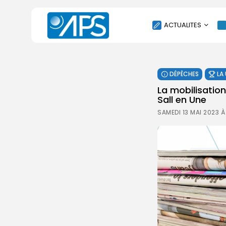
ACTUALITES
POLITIQUE
DÉPÊCHES
LA
SOCIÉTÉ
La mobilisatio
ÉCONOMIE
Sall en Une
CULTURE
SAMEDI 13 MAI 2023 À
SPORT
ENVIRONNEMENT
INTERNATIONAL
AGENDA
SANTE