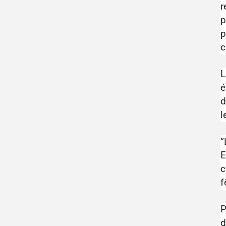
r
p
p
c
L
é
d
l
‘
E
c
f
P
d