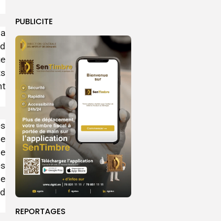
PUBLICITE
la
ud
ue
ts
nt
es
de
le
es
de
ud
REPORTAGES