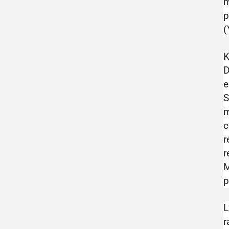
m
p
(
K
D
e
S
m
c
r
r
M
p
L
r