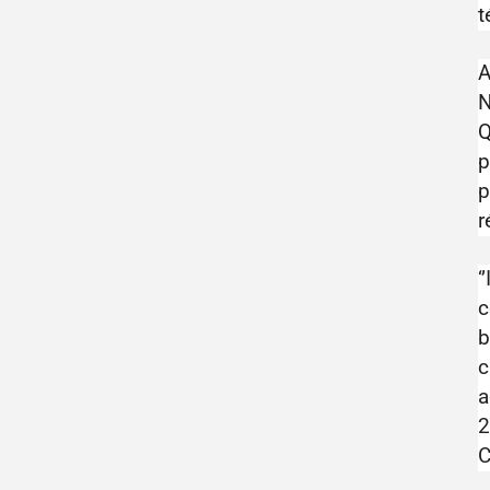
t
A
N
Q
p
p
r
‘
c
b
c
a
2
C