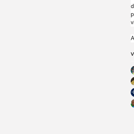
d
p
v
V