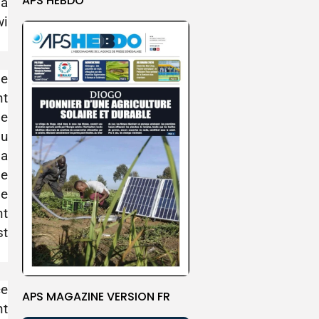
APS HEBDO
la
wi
pe
nt
ne
du
la
de
se
nt
st
ce
APS MAGAZINE VERSION FR
nt