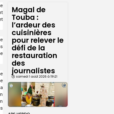
te
Magal de
nt
Touba :
et
l’ardeur des
cuisinières
pour relever le
te
défi de la
ns
pe
restauration
des
journalistes
me
samedi 1 août 2026 à 11h21
ne
 a
on
on
es