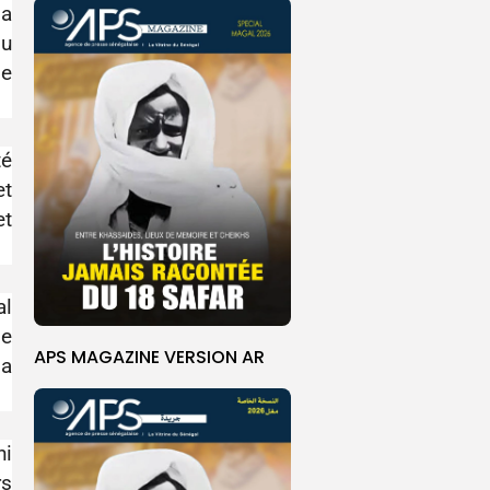
la
du
le
té
et
et
al
le
APS MAGAZINE VERSION AR
la
hi
rs