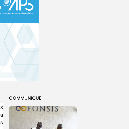
COMMUNIQUE
ux
la
ts