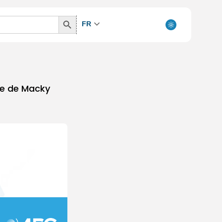
Search
FR
Button
re de Macky