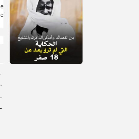
ée
ne
rprend encore...
dans les coulisses de la restauration de la presse...
 la CEDEAO adopte son plan d’actions stratégiques...
ba : La CSU au plus près des pèlerins