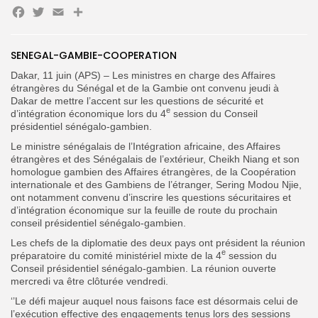
Facebook
Twitter
Email
Partager
SENEGAL-GAMBIE-COOPERATION
Dakar, 11 juin (APS) – Les ministres en charge des Affaires
Search
Search
for:
étrangères du Sénégal et de la Gambie ont convenu jeudi à
Button
Dakar de mettre l’accent sur les questions de sécurité et
e
d’intégration économique lors du 4
session du Conseil
FR
présidentiel sénégalo-gambien.
Le ministre sénégalais de l’Intégration africaine, des Affaires
étrangères et des Sénégalais de l’extérieur, Cheikh Niang et son
homologue gambien des Affaires étrangères, de la Coopération
internationale et des Gambiens de l’étranger, Sering Modou Njie,
ont notamment convenu d’inscrire les questions sécuritaires et
d’intégration économique sur la feuille de route du prochain
conseil présidentiel sénégalo-gambien.
Les chefs de la diplomatie des deux pays ont président la réunion
e
préparatoire du comité ministériel mixte de la 4
session du
Conseil présidentiel sénégalo-gambien. La réunion ouverte
mercredi va être clôturée vendredi.
‘’Le défi majeur auquel nous faisons face est désormais celui de
l’exécution effective des engagements tenus lors des sessions