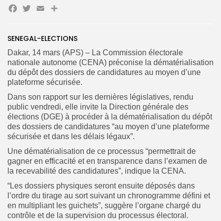
Facebook
Twitter
Email
Partager
Search
Search
for:
Button
FR
SENEGAL-ELECTIONS
Dakar, 14 mars (APS) – La Commission électorale
nationale autonome (CENA) préconise la dématérialisation
du dépôt des dossiers de candidatures au moyen d’une
plateforme sécurisée.
Dans son rapport sur les dernières législatives, rendu
public vendredi,
elle invite la Direction générale des
élections (DGE) à procéder à la dématérialisation du dépôt
des dossiers de candidatures “au moyen d’une plateforme
sécurisée et dans les délais légaux”.
Une dématérialisation de ce processus “permettrait de
gagner en efficacité et en transparence dans l’examen de
la recevabilité des candidatures”, indique la CENA.
“Les dossiers physiques seront ensuite déposés dans
l’ordre du tirage au sort suivant un chronogramme défini et
en multipliant les guichets”, suggère l’organe chargé du
contrôle et de la supervision du processus électoral.