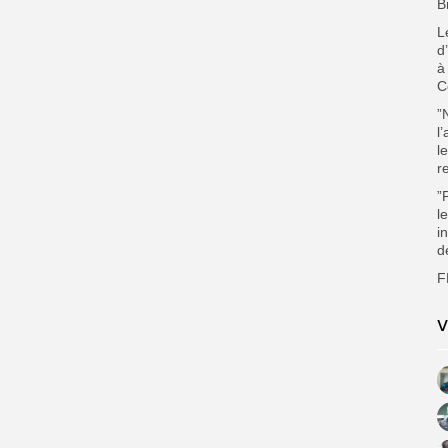
B
L
d
à
C
”
l
l
r
”
l
i
d
F
V