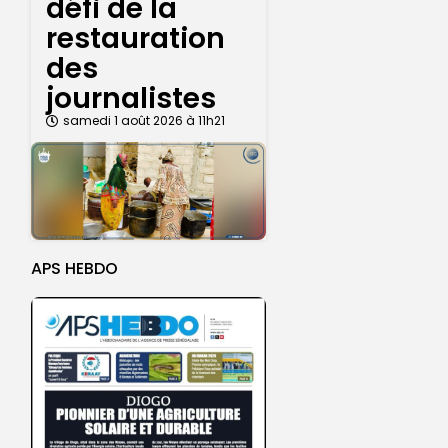
défi de la
restauration
des
journalistes
samedi 1 août 2026 à 11h21
APS HEBDO