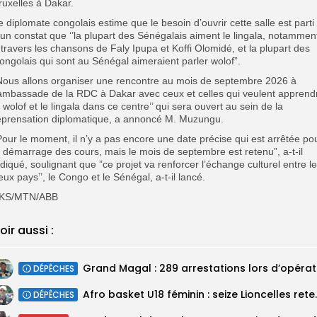
ruxelles à Dakar.
e diplomate congolais estime que le besoin d’ouvrir cette salle est parti
’un constat que ‘’la plupart des Sénégalais aiment le lingala, notammen
 travers les chansons de Faly Ipupa et Koffi Olomidé, et la plupart des
ongolais qui sont au Sénégal aimeraient parler wolof”.
Nous allons organiser une rencontre au mois de septembre 2026 à
’ambassade de la RDC à Dakar avec ceux et celles qui veulent apprend
e wolof et le lingala dans ce centre’’ qui sera ouvert au sein de la
eprensation diplomatique, a annoncé M. Muzungu.
Pour le moment, il n’y a pas encore une date précise qui est arrêtée po
e démarrage des cours, mais le mois de septembre est retenu”, a-t-il
ndiqué, soulignant que ”ce projet va renforcer l’échange culturel entre l
eux pays’’, le Congo et le Sénégal, a-t-il lancé.
KS/MTN/ABB
oir aussi :
DÉPÊCHES
‎Afro basket U18 féminin :
DÉPÊCHES