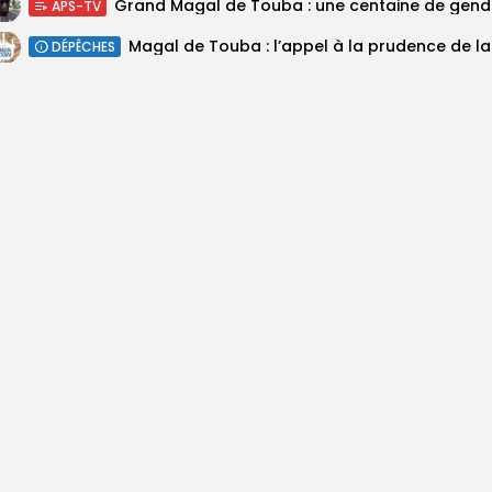
Grand M
APS-TV
Magal 
DÉPÊCHES