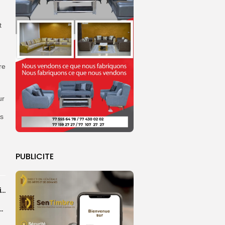
t
re
ur
es
PUBLICITE
Grand Magal : 289 arrestations lors d’opérations préventives de sécurisation
 seize Lioncelles retenues pour l’étape finale de...