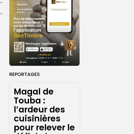
agal de Touba : une centaine de gendarmes mobilisés sur les...
de Touba : l’appel à la prudence de la Police sur...
REPORTAGES
Magal de
Touba :
l’ardeur des
cuisinières
pour relever le