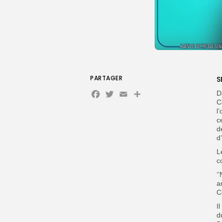
PARTAGER
S
Facebook
Twitter
Email
Partager
D
C
l
c
d
d
L
c
‘
a
C
I
d