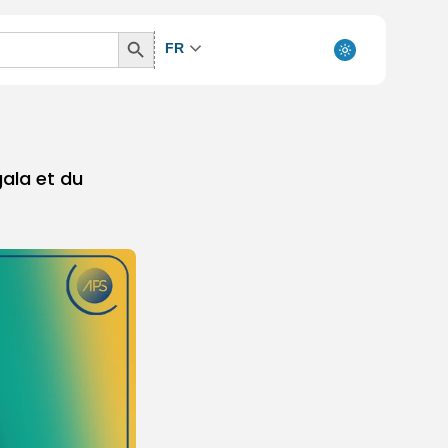
Search
FR
Button
ala et du