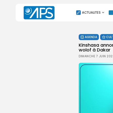
ACTUALITES
POLITIQUE
AGENDA
CUL
SOCIÉTÉ
Kinshasa annon
ÉCONOMIE
wolof à Dakar
CULTURE
DIMANCHE 7 JUIN 202
SPORT
ENVIRONNEMENT
INTERNATIONAL
AGENDA
SANTE