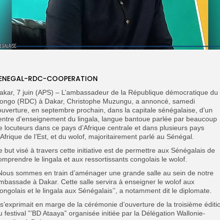
ENEGAL-RDC-COOPERATION
akar, 7 juin (APS) – L’ambassadeur de la République démocratique du
ongo (RDC) à Dakar, Christophe Muzungu, a annoncé, samedi
’ouverture, en septembre prochain, dans la capitale sénégalaise, d’un
entre d’enseignement du lingala, langue bantoue parlée par beaucoup
e locuteurs dans ce pays d’Afrique centrale et dans plusieurs pays
’Afrique de l’Est, et du wolof, majoritairement parlé au Sénégal.
e but visé à travers cette initiative est de permettre aux Sénégalais de
omprendre le lingala et aux ressortissants congolais le wolof.
’Nous sommes en train d’aménager une grande salle au sein de notre
mbassade à Dakar. Cette salle servira à enseigner le wolof aux
ongolais et le lingala aux Sénégalais’’, a notamment dit le diplomate.
l s’exprimait en marge de la cérémonie d’ouverture de la troisième éditi
u festival ”’BD Ataaya” organisée initiée par la Délégation Wallonie-