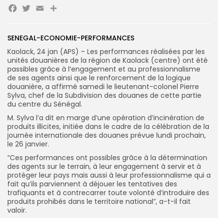
Facebook
Twitter
Email
Partager
SENEGAL-ECONOMIE-PERFORMANCES
Search
Search
Kaolack, 24 jan (APS) – Les performances réalisées par les
for:
Button
unités douanières de la région de Kaolack (centre) ont été
passibles grâce à l’engagement et au professionnalisme
FR
de ses agents ainsi que le renforcement de la logique
douanière, a affirmé samedi le lieutenant-colonel Pierre
Sylva, chef de la Subdivision des douanes de cette partie
du centre du Sénégal.
M. Sylva l’a dit en marge d’une opération d’incinération de
produits illicites, initiée dans le cadre de la célébration de la
journée internationale des douanes prévue lundi prochain,
le 26 janvier.
”Ces performances ont possibles grâce à la détermination
des agents sur le terrain, à leur engagement à servir et à
protéger leur pays mais aussi à leur professionnalisme qui a
fait qu’ils parviennent à déjouer les tentatives des
trafiquants et à contrecarrer toute volonté d’introduire des
produits prohibés dans le territoire national”, a-t-il fait
valoir.