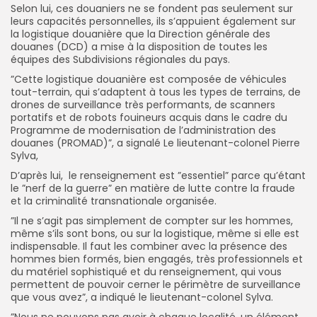
Selon lui, ces douaniers ne se fondent pas seulement sur
leurs capacités personnelles, ils s’appuient également sur
la logistique douanière que la Direction générale des
douanes (DCD) a mise à la disposition de toutes les
équipes des Subdivisions régionales du pays.
”Cette logistique douanière est composée de véhicules
tout-terrain, qui s’adaptent à tous les types de terrains, de
drones de surveillance très performants, de scanners
portatifs et de robots fouineurs acquis dans le cadre du
Programme de modernisation de l’administration des
douanes (PROMAD)”, a signalé Le lieutenant-colonel Pierre
Sylva,
D’après lui, le renseignement est ”essentiel” parce qu’étant
le ”nerf de la guerre” en matière de lutte contre la fraude
et la criminalité transnationale organisée.
”Il ne s’agit pas simplement de compter sur les hommes,
même s’ils sont bons, ou sur la logistique, même si elle est
indispensable. Il faut les combiner avec la présence des
hommes bien formés, bien engagés, très professionnels et
du matériel sophistiqué et du renseignement, qui vous
permettent de pouvoir cerner le périmètre de surveillance
que vous avez”, a indiqué le lieutenant-colonel Sylva.
”Nous ne pouvons pas avoir à chaque localité, un élément