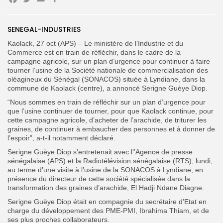
Facebook
Twitter
Email
Partager
SENEGAL-INDUSTRIES
Search
Search
for:
Button
Kaolack, 27 oct (APS) – Le ministère de l’Industrie et du
Commerce est en train de réfléchir, dans le cadre de la
campagne agricole, sur un plan d’urgence pour continuer à faire
FR
tourner l’usine de la Société nationale de commercialisation des
oléagineux du Sénégal (SONACOS) située à Lyndiane, dans la
commune de Kaolack (centre), a annoncé Serigne Guèye Diop.
“Nous sommes en train de réfléchir sur un plan d’urgence pour
que l’usine continuer de tourner, pour que Kaolack continue, pour
cette campagne agricole, d’acheter de l’arachide, de triturer les
graines, de continuer à embaucher des personnes et à donner de
l’espoir”, a-t-il notamment déclaré.
Serigne Guèye Diop s’entretenait avec l’’Agence de presse
sénégalaise (APS) et la Radiotélévision sénégalaise (RTS), lundi,
au terme d’une visite à l’usine de la SONACOS à Lyndiane, en
présence du directeur de cette société spécialisée dans la
transformation des graines d’arachide, El Hadji Ndane Diagne.
Serigne Guèye Diop était en compagnie du secrétaire d’Etat en
charge du développement des PME-PMI, Ibrahima Thiam, et de
ses plus proches collaborateurs.