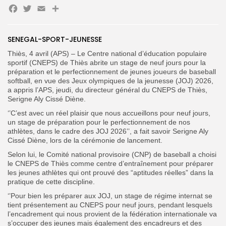
Facebook
Twitter
Email
Partager
SENEGAL-SPORT-JEUNESSE
Search
Search
for:
Thiès, 4 avril (APS) – Le Centre national d’éducation populaire
Button
sportif (CNEPS) de Thiès abrite un stage de neuf jours pour la
préparation et le perfectionnement de jeunes joueurs de baseball
FR
softball, en vue des Jeux olympiques de la jeunesse (JOJ) 2026,
a appris l’APS, jeudi, du directeur général du CNEPS de Thiès,
Serigne Aly Cissé Diène.
‘’C’est avec un réel plaisir que nous accueillons pour neuf jours,
un stage de préparation pour le perfectionnement de nos
athlètes, dans le cadre des JOJ 2026’’, a fait savoir Serigne Aly
Cissé Diène, lors de la cérémonie de lancement.
Selon lui, le Comité national provisoire (CNP) de baseball a choisi
le CNEPS de Thiès comme centre d’entraînement pour préparer
les jeunes athlètes qui ont prouvé des “aptitudes réelles” dans la
pratique de cette discipline.
‘’Pour bien les préparer aux JOJ, un stage de régime internat se
tient présentement au CNEPS pour neuf jours, pendant lesquels
l’encadrement qui nous provient de la fédération internationale va
s’occuper des jeunes mais également des encadreurs et des