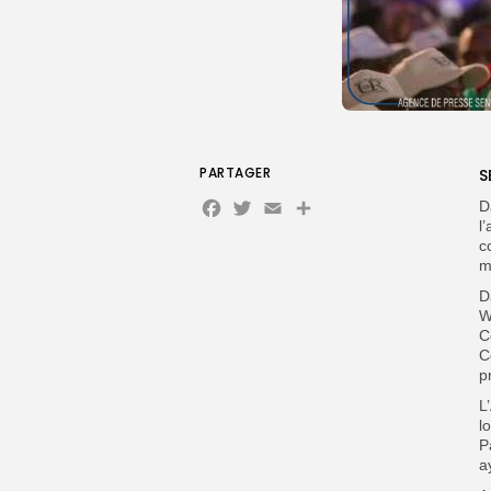
PARTAGER
S
Facebook
Twitter
Email
D
l
c
m
D
W
C
C
p
L
l
P
a