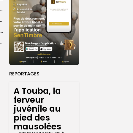
d, une filiale du FONSIS, investit 800 millions de francs CFA...
arrage de la saison de football au 30...
‎Mondial minifootball 2027 : cinq sélections africaines déjà qualifiées, trois billets encore...
a paix et à la préservation de...
REPORTAGES
A Touba, la
ferveur
juvénile au
pied des
mausolées