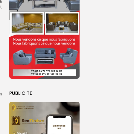
ti
i,
PUBLICITE
en