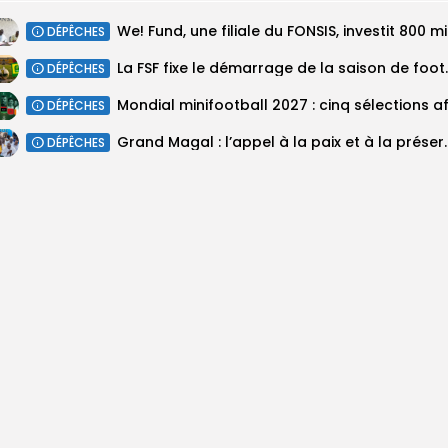
We! Fun
DÉPÊCHES
‎La FSF fixe le dém
DÉPÊCHES
DÉPÊCHES
Grand Magal : l’appel à l
DÉPÊCHES