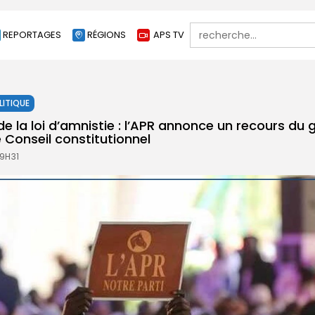
Search
REPORTAGES
RÉGIONS
APS TV
for:
LITIQUE
de la loi d’amnistie : l’APR annonce un recours du
 Conseil constitutionnel
 9H31