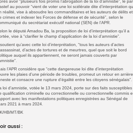
près avoir “
plusieurs fois promis l’abrogation de la loi d’amnistie”, le par
astef au pouvoir “vient de voter une loi scélérate dite d’interprétation qu
n réalité, vise à absoudre les commanditaires et les auteurs de délits et
e crimes et indexer les Forces de défense et de sécurité”,
selon le
ommuniqué du secrétariat exécutif national (SEN) de l’APR.
elon le député Amadou Ba, la proposition de loi d’interprétation qu’il a
ortée, vise à “clarifier le champ d’application de la loi d’amnistie”.
l soutient qu’avec cette loi d’interprétation, “tous les auteurs d’actes
’assassinat, d’actes de tortures et de meurtres, quel que soit le bord
olitique auquel ils appartiennent, ne seront jamais couverts par
’amnistie”.
ais l’APR considère que “cette dangereuse loi dite d’interprétation
ouvre les plaies d’une période de troubles, promeut un retour en arrière
uneste et consacre une rupture d’égalité entre les citoyens sénégalais”.
a loi d’amnistie, votée le 13 mars 2024, porte sur des faits susceptibles
e qualification criminelle ou correctionnelle ou correctionnelle commis 
apport avec les manifestations politiques enregistrées au Sénégal de
ars 2021 à mars 2024.
K/HB/MT/BK
oir aussi :