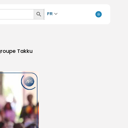
Search
FR
Button
 groupe Takku