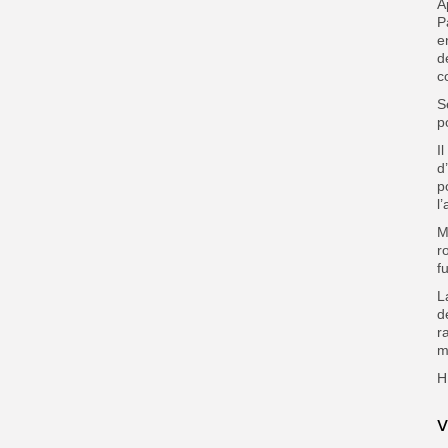
A
P
e
d
c
S
p
I
d
p
l
M
r
f
L
d
r
m
H
V