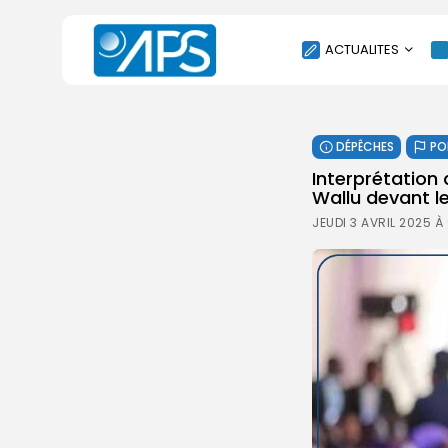
ACTUALITES
POLITIQUE
DÉPÊCHES
PO
SOCIÉTÉ
Interprétation 
ÉCONOMIE
Wallu devant le
CULTURE
JEUDI 3 AVRIL 2025 À
SPORT
ENVIRONNEMENT
INTERNATIONAL
AGENDA
SANTE