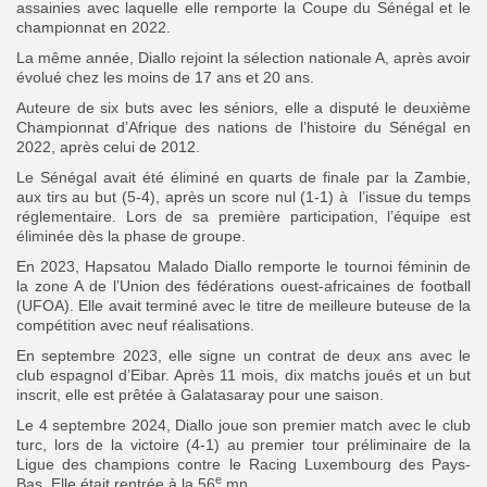
assainies avec laquelle elle remporte la Coupe du Sénégal et le
championnat en 2022.
La même année, Diallo rejoint la sélection nationale A, après avoir
évolué chez les moins de 17 ans et 20 ans.
Auteure de six buts avec les séniors, elle a disputé le deuxième
Championnat d’Afrique des nations de l’histoire du Sénégal en
2022, après celui de 2012.
Le Sénégal avait été éliminé en quarts de finale par la Zambie,
aux tirs au but (5-4), après un score nul (1-1) à l’issue du temps
réglementaire. Lors de sa première participation, l’équipe est
éliminée dès la phase de groupe.
En 2023, Hapsatou Malado Diallo remporte le tournoi féminin de
la zone A de l’Union des fédérations ouest-africaines de football
(UFOA). Elle avait terminé avec le titre de meilleure buteuse de la
compétition avec neuf réalisations.
En septembre 2023, elle signe un contrat de deux ans avec le
club espagnol d’Eibar. Après 11 mois, dix matchs joués et un but
inscrit, elle est prêtée à Galatasaray pour une saison.
Le 4 septembre 2024, Diallo joue son premier match avec le club
turc, lors de la victoire (4-1) au premier tour préliminaire de la
Ligue des champions contre le Racing Luxembourg des Pays-
e
Bas. Elle était rentrée à la 56
mn.