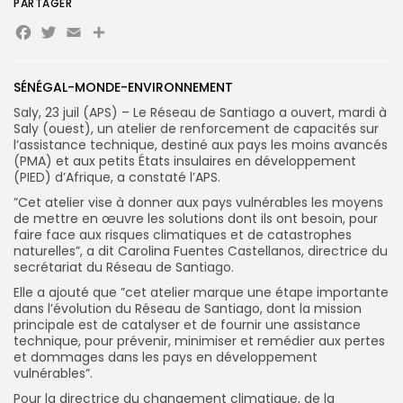
PARTAGER
Facebook
Twitter
Email
Partager
Search
Search
for:
Button
SÉNÉGAL-MONDE-ENVIRONNEMENT
FR
Saly, 23 juil (APS) – Le Réseau de Santiago a ouvert, mardi à
Saly (ouest), un atelier de renforcement de capacités sur
l’assistance technique, destiné aux pays les moins avancés
(PMA) et aux petits États insulaires en développement
(PIED) d’Afrique, a constaté l’APS.
”Cet atelier vise à donner aux pays vulnérables les moyens
de mettre en œuvre les solutions dont ils ont besoin, pour
faire face aux risques climatiques et de catastrophes
naturelles”, a dit Carolina Fuentes Castellanos, directrice du
secrétariat du Réseau de Santiago.
Elle a ajouté que ”cet atelier marque une étape importante
dans l’évolution du Réseau de Santiago, dont la mission
principale est de catalyser et de fournir une assistance
technique, pour prévenir, minimiser et remédier aux pertes
et dommages dans les pays en développement
vulnérables”.
Pour la directrice du changement climatique, de la