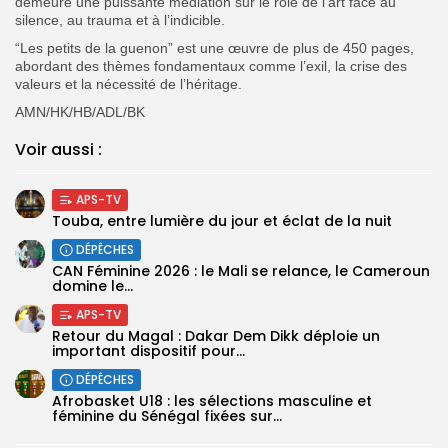
demeure une puissante médiation sur le rôle de l’art face au
silence, au trauma et à l’indicible.
“Les petits de la guenon” est une œuvre de plus de 450 pages,
abordant des thèmes fondamentaux comme l’exil, la crise des
valeurs et la nécessité de l’héritage.
AMN/HK/HB/ADL/BK
Voir aussi :
APS-TV
Touba, entre lumière du jour et éclat de la nuit
DÉPÊCHES
‎CAN Féminine 2026 : le Mali se relance, le Cameroun
domine le...
APS-TV
Retour du Magal : Dakar Dem Dikk déploie un
important dispositif pour...
DÉPÊCHES
‎Afrobasket U18 : les sélections masculine et
féminine du Sénégal fixées sur...