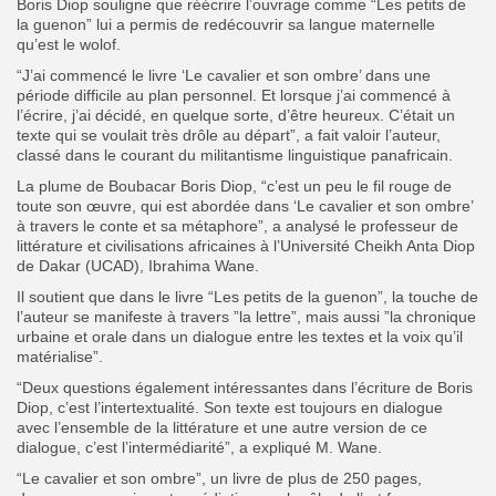
Boris Diop souligne que réécrire l’ouvrage comme “Les petits de
la guenon” lui a permis de redécouvrir sa langue maternelle
qu’est le wolof.
“J’ai commencé le livre ‘Le cavalier et son ombre’ dans une
période difficile au plan personnel. Et lorsque j’ai commencé à
l’écrire, j’ai décidé, en quelque sorte, d’être heureux. C’était un
texte qui se voulait très drôle au départ”, a fait valoir l’auteur,
classé dans le courant du militantisme linguistique panafricain.
La plume de Boubacar Boris Diop, “c’est un peu le fil rouge de
toute son œuvre, qui est abordée dans ‘Le cavalier et son ombre’
à travers le conte et sa métaphore”, a analysé le professeur de
littérature et civilisations africaines à l’Université Cheikh Anta Diop
de Dakar (UCAD), Ibrahima Wane.
Il soutient que dans le livre “Les petits de la guenon”, la touche de
l’auteur se manifeste à travers ”la lettre”, mais aussi ”la chronique
urbaine et orale dans un dialogue entre les textes et la voix qu’il
matérialise”.
“Deux questions également intéressantes dans l’écriture de Boris
Diop, c’est l’intertextualité. Son texte est toujours en dialogue
avec l’ensemble de la littérature et une autre version de ce
dialogue, c’est l’intermédiarité”, a expliqué M. Wane.
“Le cavalier et son ombre”, un livre de plus de 250 pages,