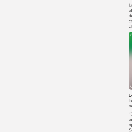
L
e
d
c
cl
L
l
n
‘
e
o
S