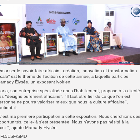
’Valoriser le savoir-faire africain : création, innovation et transformation
ocale’’ est le thème de l’édition de cette année, à laquelle participe
amady Élysée, un exposant ivoirien.
oria, son entreprise spécialisée dans l’habillement, propose à la clientè
es ‘’designs purement africains’’. ‘’Il faut être fier de ce que l’on est.
ersonne ne pourra valoriser mieux que nous la culture africaine’’,
utient-il.
’C’est ma première participation à cette exposition. Nous cherchions de
pportunités, celle-là s’est présentée. Nous n’avons pas hésité à la
aisir’’, ajoute Mamady Élysée.
FD/ESF/SMD