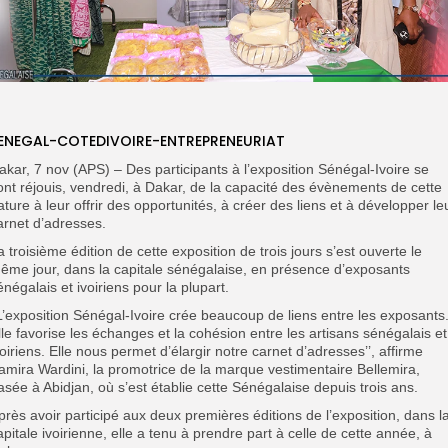
ENEGAL-COTEDIVOIRE-ENTREPRENEURIAT
akar, 7 nov (APS) – Des participants à l’exposition Sénégal-Ivoire se
ont réjouis, vendredi, à Dakar, de la capacité des évènements de cette
ature à leur offrir des opportunités, à créer des liens et à développer le
arnet d’adresses.
a troisième édition de cette exposition de trois jours s’est ouverte le
ême jour, dans la capitale sénégalaise, en présence d’exposants
énégalais et ivoiriens pour la plupart.
’L’exposition Sénégal-Ivoire crée beaucoup de liens entre les exposants
lle favorise les échanges et la cohésion entre les artisans sénégalais et
voiriens. Elle nous permet d’élargir notre carnet d’adresses’’, affirme
amira Wardini, la promotrice de la marque vestimentaire Bellemira,
asée à Abidjan, où s’est établie cette Sénégalaise depuis trois ans.
près avoir participé aux deux premières éditions de l’exposition, dans l
apitale ivoirienne, elle a tenu à prendre part à celle de cette année, à