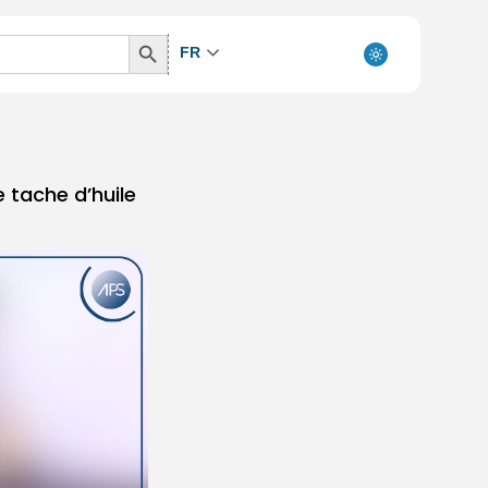
Search
FR
Button
 tache d’huile