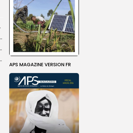
rprend encore...
dans les coulisses de la restauration de la presse...
 la CEDEAO adopte son plan d’actions stratégiques...
ba : La CSU au plus près des pèlerins
APS MAGAZINE VERSION FR