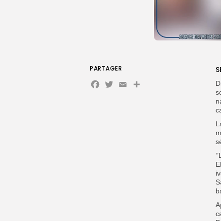
PARTAGER
S
Facebook
Twitter
Email
D
s
n
c
L
m
s
‘
E
i
S
b
A
c