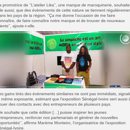
a promotrice de ‘’L’atelier Lika’’, une marque de maroquinerie, souhaite
lle aussi, que des évènements de cette nature se tiennent régulièreme
ans les pays de la région. ‘’Ça me donne l’occasion de me faire
onnaître, de faire connaître notre marque et de trouver de nouveaux
ients’’, ajoute-t-elle.
es gains tirés des évènements similaires ne sont pas immédiats, signal
a même exposante, estimant que l’exposition Sénégal-Ivoire sert aussi 
ouer des contacts avec des entrepreneurs de plusieurs pays.
’Je souhaite que cette édition […] puisse inspirer les jeunes
ntrepreneurs, renforcer nos partenariats et générer de nouvelles
pportunités’’, affirme Marème Monteiro, l’organisatrice de l’exposition
énégal-Ivoire.