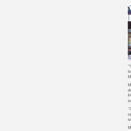
‘
l
M
M
d
P
so
‘
o
s
M