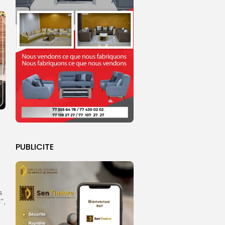
PUBLICITE
s
’,