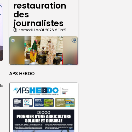
restauration
des
journalistes
samedi 1 août 2026 à 11h21
APS HEBDO
le
s