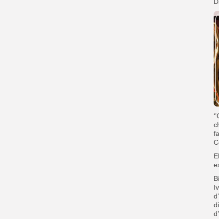
D
‘
c
f
C
E
e
B
I
d
d
d