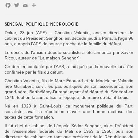
Facebook
Twitter
Email
Partager
Search
Search
for:
Button
SENEGAL-POLITIQUE-NECROLOGIE
FR
Dakar, 23 jan (APS) – Christian Valantin, ancien directeur de
cabinet du Président Senghor, est décédé jeudi à Paris, à l’âge 96
ans, a appris l’APS de source proche de la famille du défunt.
Le décès de l’ancien député socialiste a été annoncé par Xavier
Ricou, auteur de “La maison Senghor”.
Ce dernier, contacté par l’APS, a indiqué que la nouvelle lui a été
confirmée par le fils du défunt.
Christian Valantin, fils de Marc-Édouard et de Madeleine Valantin
née Guillabert, suivit les pas politiques de son ascendance, son
grand-père, Barthélémy-Durand, ayant été député du Sénégal en
1948, tout en faisant office, à l’époque, de maire de Saint-Louis.
Né en 1929 à Saint-Louis, ce monument politique du Parti
socialiste, avait la réputation d’avoir une bonne maitrise des
textes de cette formation.
Il fut chef de cabinet de Léopold Sédar Senghor, alors Président
de l’Assemblée fédérale du Mali de 1959 à 1960, puis son
directeur de cabinet, en tant que président de la République du