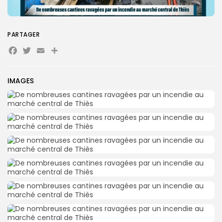
Search
Search
for:
Button
PARTAGER
Facebook
Twitter
Email
Partager
FR
IMAGES