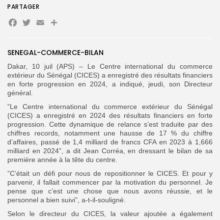
PARTAGER
Facebook
Twitter
Email
Partager
Search
Search
for:
Button
FR
SENEGAL-COMMERCE-BILAN
Dakar, 10 juil (APS)
–
Le Centre international du commerce
extérieur du Sénégal (CICES) a enregistré
des résultats financiers
en forte progression en 2
024, a indiqué,
jeudi, son Directeur
général.
”Le Centre international du commerce extérieur du Sénégal
(CICES) a enregistré en 2024 des résultats financiers en forte
progression.
Cette dynamique de relance s’est traduite par des
chiffres records, notamment une hausse de 17 % du chiffre
d’affaires, passé de 1,4 milliard de francs CFA en 2023 à 1,666
milliard en 2024”, a dit Jean Corréa, en dressant le bilan de sa
première année à la tête du centre.
”C’était un défi pour nous de repositionner le CICES. Et pour y
parvenir, il fallait commencer par la motivation du personnel. Je
pense que c’est une chose que nous avons réussie, et le
personnel a bien suivi”, a-t-il-souligné.
Selon le directeur du CICES, la valeur ajoutée a également