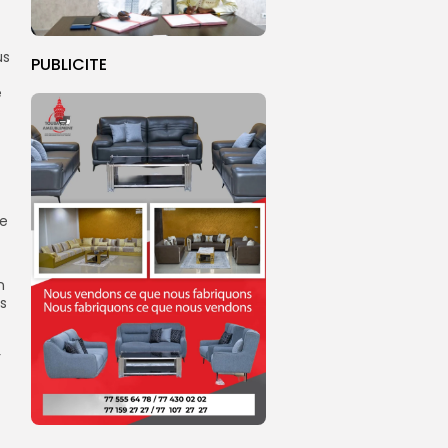
us
PUBLICITE
e
Ce
n
us
r