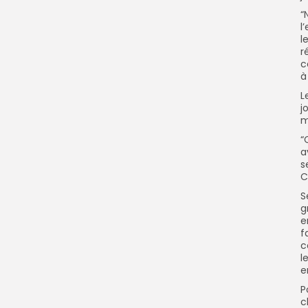
“
l
l
r
c
à
L
j
m
“
a
s
C
S
g
e
f
c
l
e
P
c