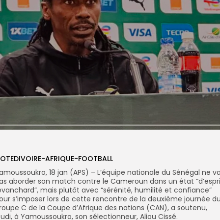
OTEDIVOIRE-AFRIQUE-FOOTBALL
amoussoukro, 18 jan (APS) – L’équipe nationale du Sénégal ne v
as aborder son match contre le Cameroun dans un état “d’espri
evanchard”, mais plutôt avec “sérénité, humilité et confiance”
our s’imposer lors de cette rencontre de la deuxième journée d
roupe C de la Coupe d’Afrique des nations (CAN), a soutenu,
eudi, à Yamoussoukro, son sélectionneur, Aliou Cissé.