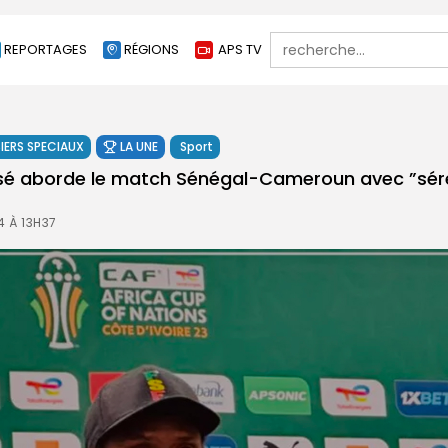
Search
REPORTAGES
RÉGIONS
APS TV
for:
IERS SPECIAUX
LA UNE
Sport
ssé aborde le match Sénégal-Cameroun avec ”séré
4 À 13H37