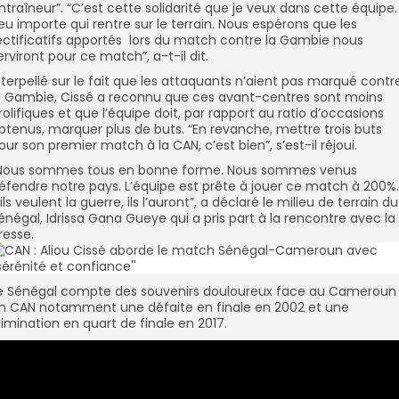
ntraîneur”. “C’est cette solidarité que je veux dans cette équipe.
eu importe qui rentre sur le terrain. Nous espérons que les
ectificatifs apportés lors du match contre la Gambie nous
erviront pour ce match”, a-t-il dit.
nterpellé sur le fait que les attaquants n’aient pas marqué contr
a Gambie, Cissé a reconnu que ces avant-centres sont moins
rolifiques et que l’équipe doit, par rapport au ratio d’occasions
btenus, marquer plus de buts. “En revanche, mettre trois buts
our son premier match à la CAN, c’est bien”, s’est-il réjoui.
Nous sommes tous en bonne forme. Nous sommes venus
éfendre notre pays. L’équipe est prête à jouer ce match à 200%.
’ils veulent la guerre, ils l’auront”, a déclaré le milieu de terrain du
énégal, Idrissa Gana Gueye qui a pris part à la rencontre avec la
resse.
e Sénégal compte des souvenirs douloureux face au Cameroun
n CAN notamment une défaite en finale en 2002 et une
limination en quart de finale en 2017.