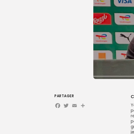
PARTAGER
C
Facebook
Twitter
Email
Y
p
r
p
g
j