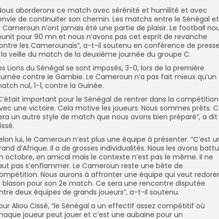
Nous aborderons ce match avec sérénité et humilité et avec
’envie de continuiter son chemin. Les matchs entre le Sénégal et
e Cameroun n’ont jamais été une partie de plaisir. Le football no
éunit pour 90 mn et nous n’avons pas cet esprit de revanche
ontre les Camerounais”, a-t-il soutenu en conférence de press
 la veille du match de la deuxième journée du groupe C.
es Lions du Sénégal se sont imposés, 3-0, lors de la première
ournée contre le Gambie. Le Cameroun n’a pas fait mieux qu’un
atch nul, 1-1, contre la Guinée.
C’était important pour le Sénégal de rentrer dans la compétition
vec une victoire. Cela motive les joueurs. Nous sommes prêts. 
era un autre style de match que nous avons bien préparé”, a dit
issé.
elon lui, le Cameroun n’est plus une équipe à présenter. “C’est u
rand d’Afrique. Il a de grosses individualités. Nous les avons batt
n octobre, en amical mais le contexte n’est pas le même. Il ne
aut pas s’enflammer. Le Cameroun reste une bête de
ompétition. Nous aurons à affronter une équipe qui veut redore
e blason pour son 2e match. Ce sera une rencontre disputée
ntre deux équipes de grands joueurs”, a-t-il soutenu.
our Aliou Cissé, “le Sénégal a un effectif assez compétitif où
haque joueur peut jouer et c’est une aubaine pour un