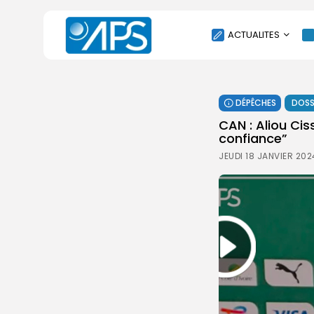
ACTUALITES
POLITIQUE
DÉPÊCHES
DOSS
SOCIÉTÉ
CAN : Aliou Ci
ÉCONOMIE
confiance”
CULTURE
JEUDI 18 JANVIER 202
SPORT
ENVIRONNEMENT
INTERNATIONAL
AGENDA
SANTE