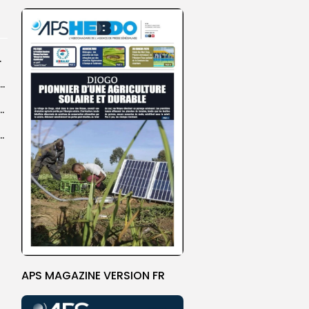
rprend encore...
dans les coulisses de la restauration de la presse...
 la CEDEAO adopte son plan d’actions stratégiques...
ba : La CSU au plus près des pèlerins
APS MAGAZINE VERSION FR