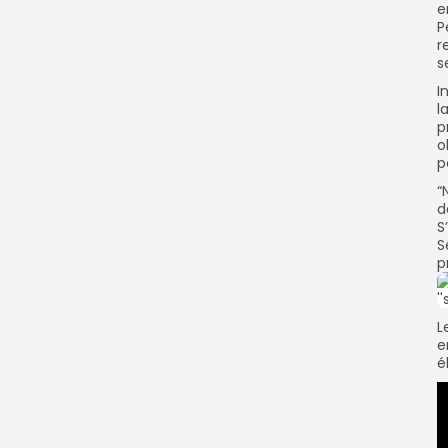
e
P
r
s
I
l
p
o
p
“
d
S
S
p
L
e
é