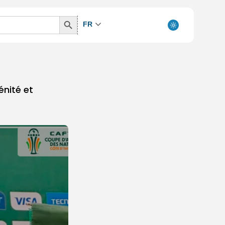
Search
FR
Button
nité et