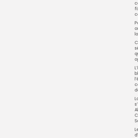
c
f
c
P
o
l
C
s
q
o
L
b
l
c
d
L
s
A
C
S
L
d