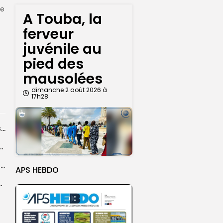
le
A Touba, la
ferveur
juvénile au
pied des
mausolées
dimanche 2 août 2026 à
17h28
A Touba, la ferveur juvénile au pied des mausolées
convergent vers la Grande Mosquée de Touba pour...
Mariama Tidiany Coundoul, lauréate du Prix africain CEDEAO de l’économie verte
APS HEBDO
ion du Grand Magal de Touba