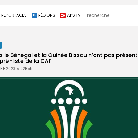
Search
REPORTAGES
RÉGIONS
APS TV
for:
t
s le Sénégal et la Guinée Bissau n’ont pas présen
pré-liste de la CAF
RE 2023 À 22H55