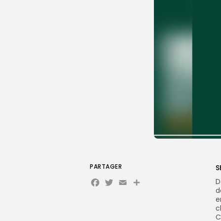
PARTAGER
S
Facebook
Twitter
Email
D
d
e
c
C