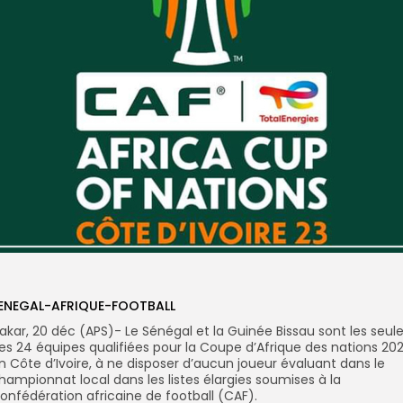
ENEGAL-AFRIQUE-FOOTBALL
akar, 20 déc (APS)- Le Sénégal et la Guinée Bissau sont les seul
es 24 équipes qualifiées pour la Coupe d’Afrique des nations 20
n Côte d’Ivoire, à ne disposer d’aucun joueur évaluant dans le
hampionnat local dans les listes élargies soumises à la
onfédération africaine de football (CAF).