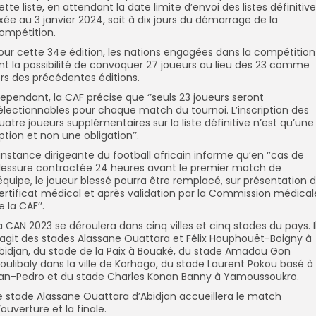
ette liste, en attendant la date limite d’envoi des listes définitiv
ixée au 3 janvier 2024, soit à dix jours du démarrage de la
ompétition.
our cette 34e édition, les nations engagées dans la compétition
nt la possibilité de convoquer 27 joueurs au lieu des 23 comme
ors des précédentes éditions.
ependant, la CAF précise que ‘’seuls 23 joueurs seront
électionnables pour chaque match du tournoi. L’inscription des
uatre joueurs supplémentaires sur la liste définitive n’est qu’une
ption et non une obligation’’.
’instance dirigeante du football africain informe qu’en ‘’cas de
lessure contractée 24 heures avant le premier match de
’équipe, le joueur blessé pourra être remplacé, sur présentation 
ertificat médical et après validation par la Commission médical
e la CAF’’.
a CAN 2023 se déroulera dans cinq villes et cinq stades du pays. I
’agit des stades Alassane Ouattara et Félix Houphouët-Boigny à
bidjan, du stade de la Paix à Bouaké, du stade Amadou Gon
oulibaly dans la ville de Korhogo, du stade Laurent Pokou basé à
an-Pedro et du stade Charles Konan Banny à Yamoussoukro.
e stade Alassane Ouattara d’Abidjan accueillera le match
’ouverture et la finale.