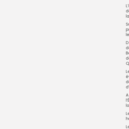
L
d
l
S
p
l
D
d
B
d
Q
L
é
d
d
A
l
l
L
h
L