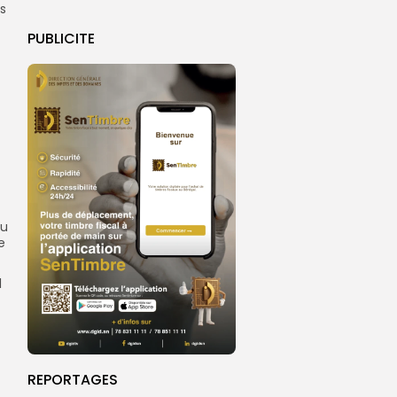
es
PUBLICITE
du
e
l
REPORTAGES