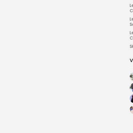
L
C
L
S
L
C
S
V