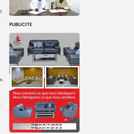
à
.
PUBLICITE
u
e,
s