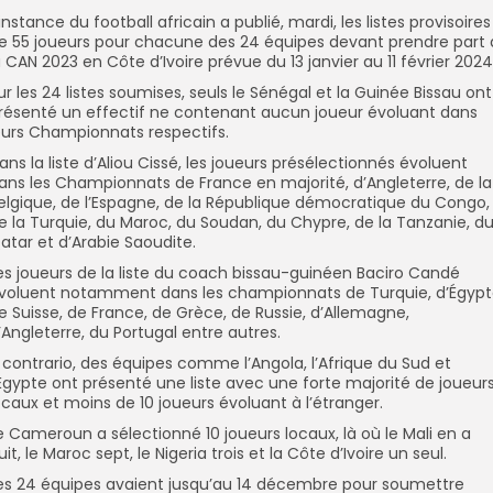
’instance du football africain a publié, mardi, les listes provisoires
e 55 joueurs pour chacune des 24 équipes devant prendre part 
a CAN 2023 en Côte d’Ivoire prévue du 13 janvier au 11 février 2024
ur les 24 listes soumises, seuls le Sénégal et la Guinée Bissau ont
résenté un effectif ne contenant aucun joueur évoluant dans
eurs Championnats respectifs.
ans la liste d’Aliou Cissé, les joueurs présélectionnés évoluent
ans les Championnats de France en majorité, d’Angleterre, de la
elgique, de l’Espagne, de la République démocratique du Congo,
e la Turquie, du Maroc, du Soudan, du Chypre, de la Tanzanie, d
atar et d’Arabie Saoudite.
es joueurs de la liste du coach bissau-guinéen Baciro Candé
voluent notamment dans les championnats de Turquie, d’Égypt
e Suisse, de France, de Grèce, de Russie, d’Allemagne,
’Angleterre, du Portugal entre autres.
 contrario, des équipes comme l’Angola, l’Afrique du Sud et
’Égypte ont présenté une liste avec une forte majorité de joueur
ocaux et moins de 10 joueurs évoluant à l’étranger.
e Cameroun a sélectionné 10 joueurs locaux, là où le Mali en a
uit, le Maroc sept, le Nigeria trois et la Côte d’Ivoire un seul.
es 24 équipes avaient jusqu’au 14 décembre pour soumettre