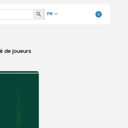
Search
FR
Button
té de joueurs