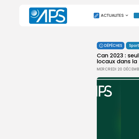
ACTUALITES
POLITIQUE
DÉPÊCHES
Spor
SOCIÉTÉ
Can 2023 : seul
ÉCONOMIE
locaux dans la 
CULTURE
MERCREDI 20 DÉCEMB
SPORT
ENVIRONNEMENT
INTERNATIONAL
AGENDA
SANTE