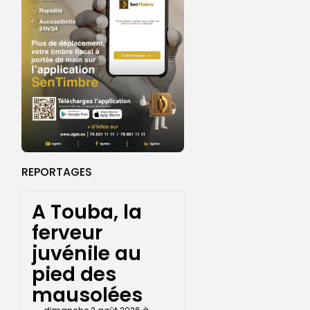
REPORTAGES
A Touba, la
ferveur
juvénile au
pied des
mausolées