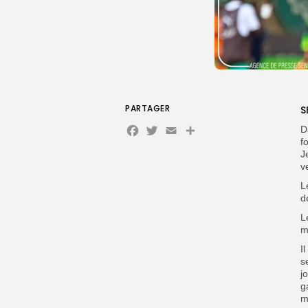
PARTAGER
S
Facebook
Twitter
Email
D
f
J
v
L
d
L
m
I
s
j
g
m