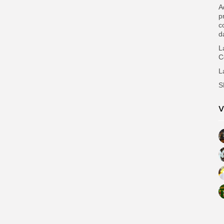
A
p
c
d
L
C
L
V