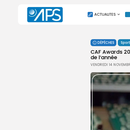
ACTUALITES
POLITIQUE
DÉPÊCHES
Spor
SOCIÉTÉ
CAF Awards 2025
ÉCONOMIE
de l’année
CULTURE
VENDREDI 14 NOVEMBR
SPORT
ENVIRONNEMENT
INTERNATIONAL
AGENDA
SANTE