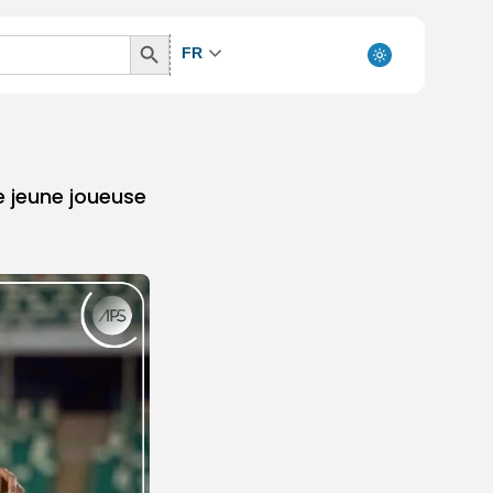
Search
FR
Button
e jeune joueuse