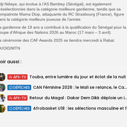
dji Ndiaye, qui évolue à l’AS Bambey (Sénégal), est également
résélectionnée dans la catégorie meilleure gardienne, tandis que sa
ompatriote Mama Diop, attaquante du RC Strasbourg (France), figure
ans la catégorie meilleure joueuse de l’année.
a gardienne de 19 ans a contribué à la qualification du Sénégal pour la
oupe d’Afrique des Nations 2026 au Maroc (17 mars – 3 avril).
a cérémonie des CAF Awards 2025 se tiendra mercredi à Rabat.
SK/OID/MTN
oir aussi :
Touba, entre lumière du jour et éclat de la nuit
APS-TV
‎CAN Féminine 2026 : le Mali se relance, le Cameroun domine le...
DÉPÊCHES
Retour du Magal : Dakar Dem Dikk déploie un important dispositif pour...
APS-TV
‎Afrobas
DÉPÊCHES