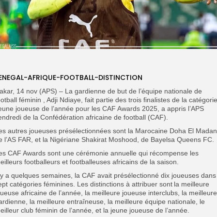
ENEGAL-AFRIQUE-FOOTBALL-DISTINCTION
akar, 14 nov (APS) – La gardienne de but de l’équipe nationale de
ootball féminin , Adji Ndiaye, fait partie des trois finalistes de la catégori
eune joueuse de l’année pour les CAF Awards 2025, a appris l’APS
endredi de la Confédération africaine de football (CAF).
es autres joueuses présélectionnées sont la Marocaine Doha El Madan
e l’AS FAR, et la Nigériane Shakirat Moshood, de Bayelsa Queens FC.
es CAF Awards sont une cérémonie annuelle qui récompense les
eilleurs footballeurs et footballeuses africains de la saison.
l y a quelques semaines, la CAF avait présélectionné dix joueuses dans
ept catégories féminines. Les distinctions à attribuer sont la meilleure
oueuse africaine de l’année, la meilleure joueuse interclubs, la meilleure
ardienne, la meilleure entraîneuse, la meilleure équipe nationale, le
eilleur club féminin de l’année, et la jeune joueuse de l’année.