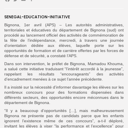
Facebook
Twitter
Email
Partager
SENEGAL-EDUCATION-INITIATIVE
Search
Search
Bignona, 1er avril (APS) – Les autorités administratives,
for:
Button
territoriales et éducatives du département de Bignona (sud) ont
procédé au lancement officiel des activités de commémoration de
FR
la fête de l’indépendance, mercredi, à travers une journée
d’orientation dédiée aux élèves, laquelle porte sur les
opportunités de formation et de carrière offertes par les forces de
défense et de sécurité, a constaté l’APS.
Dans son intervention, le préfet de Bignona, Mamadou Khouma,
a salué cette initiative traduisant “l’intérêt accordé à la jeunesse”,
rappelant les résultats “encourageants” des activités
d’encadrement menées à ce sujet l’année précédente.
Il a insisté sur la nécessité d’informer davantage les élèves sur les
nombreux concours pour des formations dispensées dans
différents secteurs, des opportunités encore méconnues dans le
département de Bignona.
“Il y a beaucoup d’opportunités […], mais malheureusement
Bignona ne présente pas de candidats parce que les enfants
ignorent l’existence même de ces concours”, a-t-il déploré,
invitant les élèves à viser “la performance et l’excellence” pour