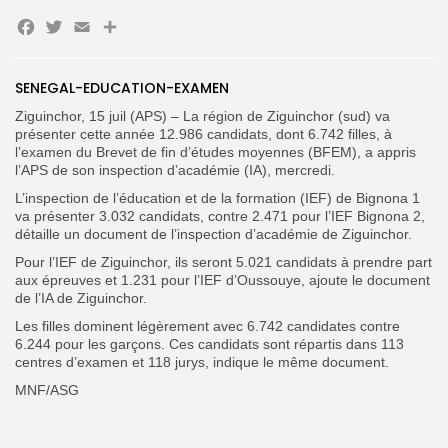
Facebook
Twitter
Email
Partager
Search
Search
for:
Button
SENEGAL-EDUCATION-EXAMEN
FR
Ziguinchor, 15 juil (APS) – La région de Ziguinchor (sud) va
présenter cette année 12.986 candidats, dont 6.742 filles, à
l’examen du Brevet de fin d’études moyennes (BFEM), a appris
l’APS de son inspection d’académie (IA), mercredi.
L’inspection de l’éducation et de la formation (IEF) de Bignona 1
va présenter 3.032 candidats, contre 2.471 pour l’IEF Bignona 2,
détaille un document de l’inspection d’académie de Ziguinchor.
Pour l’IEF de Ziguinchor, ils seront 5.021 candidats à prendre part
aux épreuves et 1.231 pour l’IEF d’Oussouye, ajoute le document
de l’IA de Ziguinchor.
Les filles dominent légèrement avec 6.742 candidates contre
6.244 pour les garçons. Ces candidats sont répartis dans 113
centres d’examen et 118 jurys, indique le même document.
MNF/ASG